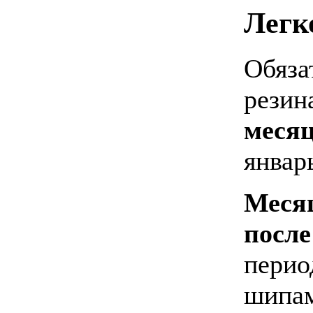
Легк
Обяза
резин
меся
январ
Месяц
посл
перио
шипам