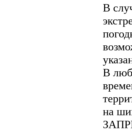
В слу
экстр
погод
возмо
указа
В люб
време
терри
на ши
ЗАПР