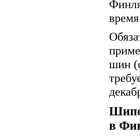
Финля
время
Обяза
приме
шин (
требу
декаб
Шипо
в Фи