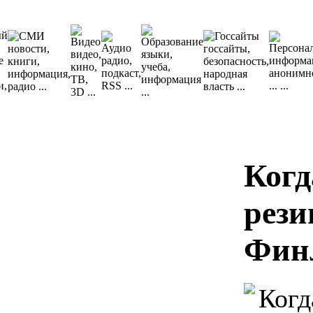
Когд
рези
Фин