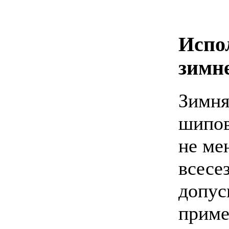
Испо
зимн
Зимня
шипов
не ме
всесе
допус
приме