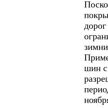
Поско
покры
дорог
огран
зимни
Приме
шин с
разре
перио
ноябр