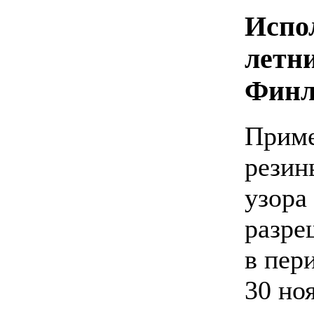
Испо
летн
Финл
Приме
резин
узора
разре
в пери
30 но