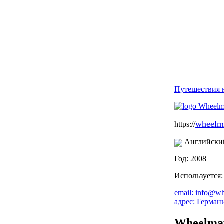
Путешествия н
wheelm
https://
Английски
Год: 2008
Используется
email:
info@wh
адрес:
Герман
Wheelma