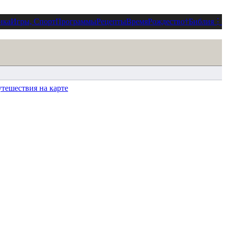
ика
Игры, Спорт
Программы
Рецепты
Время
Рождество
†
Библия
⋮
тешествия на карте