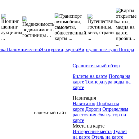
лка
Паломничество
Экскурсии, музеи
Виртуальные туры
Погода
Сравнительный обзор
Билеты на карте
Погода на
карте
Температура воды на
карте
Навигация
Навигатор
Пробки на
карте
Дороги
Определяем
надежный сайт
расстояния
Эвакуатор на
карте
Места на карте
Интересные места
Туалет
на карте
Отель на карте