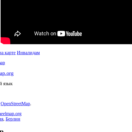
а карте
Инвалидам
ap.org
й язык
:
OpenStreetMap
.
eelmap.org
ия
,
Берлин
p