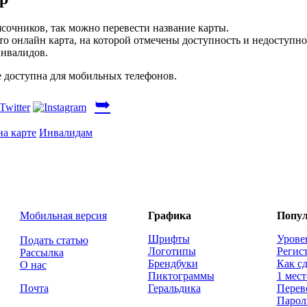
ясочников, так можно перевести название карты.
то онлайн карта, на которой отмечены доступность и недоступн
инвалидов.
е доступна для мобильных телефонов.
➥
а карте
Инвалидам
Мобильная версия
Графика
Попул
Шрифты
Урове
Подать статью
Логотипы
Регис
Рассылка
Брендбуки
Как сд
О нас
Пиктограммы
1 мест
Почта
Геральдика
Перев
Парол