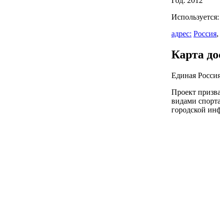
Год: 2012
Используется
адрес:
Россия
Карта до
Единая Россия
Проект призва
видами спорта
городской ин