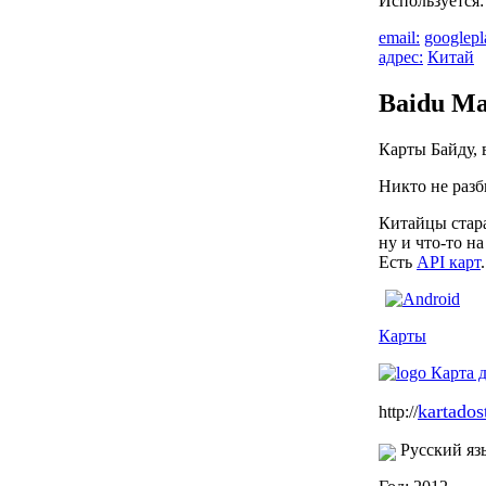
Используется
email:
googlep
адрес:
Китай
Baidu M
Карты Байду, 
Никто не разб
Китайцы стара
ну и что-то на
Есть
API карт
.
Карты
kartados
http://
Русский яз