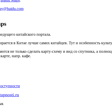
:
Baidu Maps
.
lay@baidu.com
aps
ведущего китайского портала.
ирается в Китае лучше самих китайцев. Тут и особенность культ
ются не только сделать карту-схему и вид со спутника, а полно
 карте, напр. кафе.
tupnosti.ru
ык