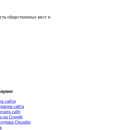
ость общественных мест и
ярное
нь сайта
трация сайта
елать сайт
о на Google
одчики Онлайн
ь