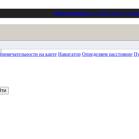
Обзор интернета
- Lite
Веб-мастеру
Граф
римечательности на карте
Навигатор
Определяем расстояние
Пу