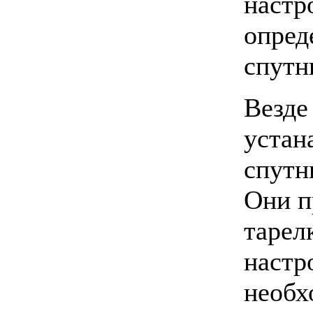
настр
опред
спутн
Везде
устан
спутн
Они п
тарел
настр
необх