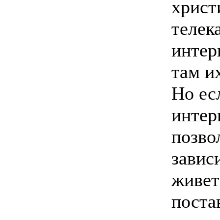
христ
телек
интер
там и
Но ес
интер
позво
завис
живет
поста