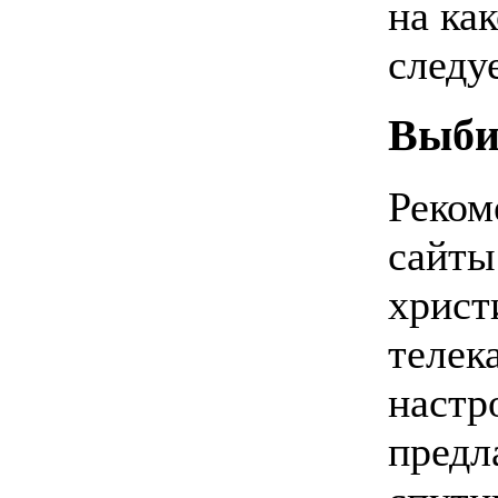
на ка
следу
Выби
Реком
сайты
христ
телек
настр
предл