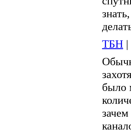
спутн
знать,
делать
ТБН
Обычн
захотя
было 
колич
зачем
канал