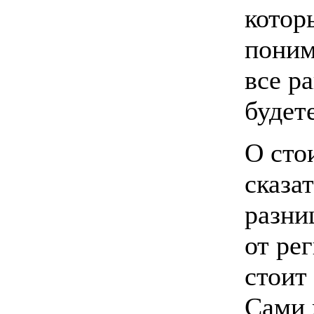
котор
поним
все р
будете
О сто
сказат
разни
от рег
стоит
Сами 