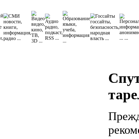
Спу
таре
Прежд
реком