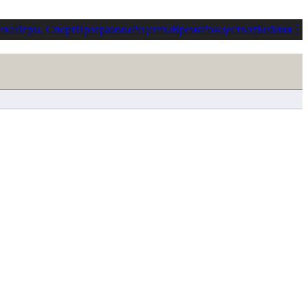
ика
Игры, Спорт
Программы
Рецепты
Время
Рождество
†
Библия
⋮