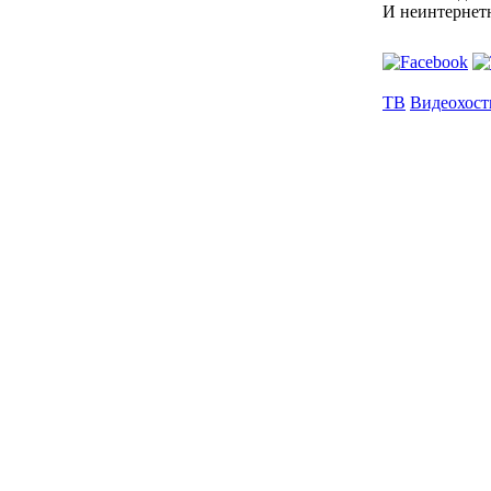
И неинтернетн
ТВ
Видеохост