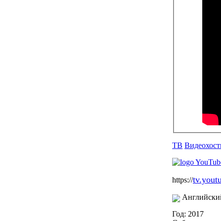
ТВ
Видеохост
tv.yout
https://
Английски
Год: 2017