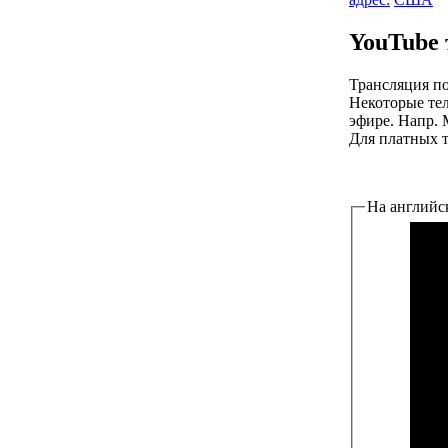
YouTube
Трансляция по
Некоторые тел
эфире. Напр. 
Для платных т
На английс