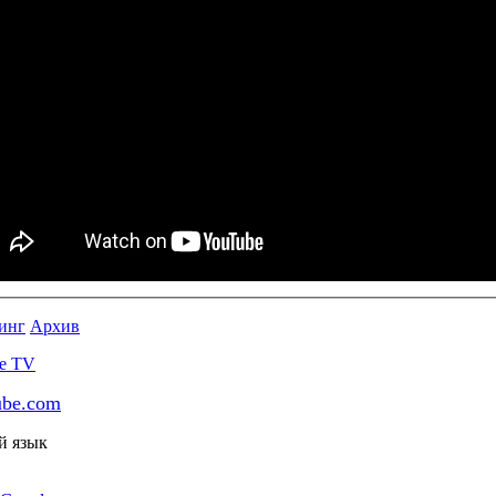
инг
Архив
ube.com
й язык