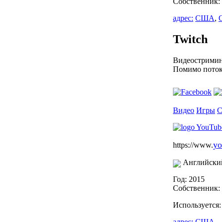
Собственник:
адрес:
США
,
Twitch
Видеостримин
Помимо потоко
Видео
Игры
С
yo
https://www.
Английски
Год: 2015
Собственник:
Используется
адрес:
США