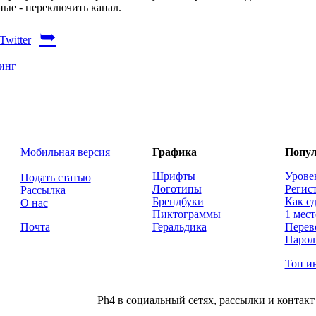
ые - переключить канал.
➥
инг
Мобильная версия
Графика
Попул
Шрифты
Урове
Подать статью
Логотипы
Регис
Рассылка
Брендбуки
Как сд
О нас
Пиктограммы
1 мест
Почта
Геральдика
Перев
Парол
Топ и
Ph4 в социальный сетях, рассылки и контакт