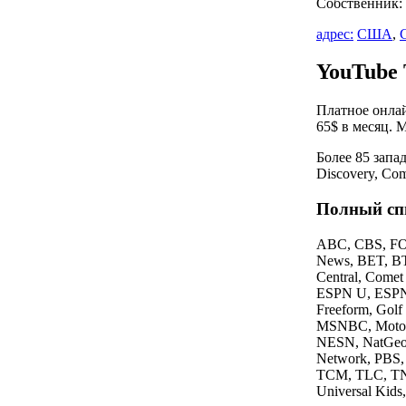
Собственник:
адрес:
США
,
YouTube
Платное онлай
65$ в месяц. 
Более 85 запа
Discovery, Co
Полный сп
ABC, CBS, FO
News, BET, BT
Central, Comet
ESPN U, ESPN
Freeform, Gol
MSNBC, Motor
NESN, NatGeo 
Network, PBS,
TCM, TLC, TNT
Universal Kids