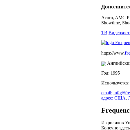
Дополните
Acorn, AMC Pr
Showtime, Sh
ТВ
Видеохост
fr
https://www.
Английски
Год: 1995
Используется
email:
info@fr
адрес:
США
,
Frequenc
Из роликов Yo
Конечно здесь