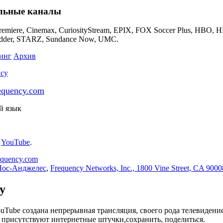
льные каналы
emiere, Cinemax, CuriosityStream, EPIX, FOX Soccer Plus, HBO,
udder, STARZ, Sundance Now, UMC.
инг
Архив
equency.com
й язык
:
YouTube
.
equency.com
Лос-Анджелес
,
Frequency Networks, Inc., 1800 Vine Street, CA 9000
y
uTube создана непрерывная трансляция, своего рода телевидение,
 присутствуют интернетные штучки,сохранить, поделиться.