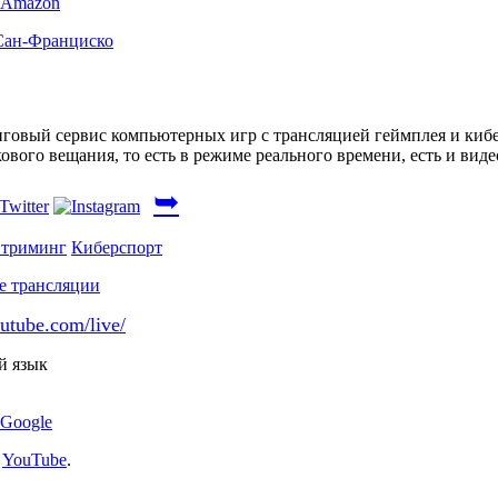
Amazon
Сан-Франциско
говый сервис компьютерных игр с трансляцией геймплея и киб
вого вещания, то есть в режиме реального времени, есть и виде
➥
триминг
Киберспорт
utube.com/live/
й язык
Google
:
YouTube
.