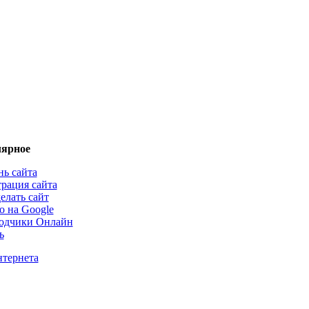
ярное
нь сайта
трация сайта
елать сайт
о на Google
одчики Онлайн
ь
нтернета