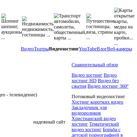
Видео
Театры
Видеохостинг
YouTube
Влог
Веб-камеры
Сравнительный обзор
Видео хостинг
Видео
хостинг HD
Видео без
сжатия
Видео хостинг 360º
ео - телевидение)
Потоковый видеохостинг
Хостинг коротких видео
Закладочник для
видеороликов
Христианский видео
надежный сайт
хостинг
Тематический
видео хостинг
Борьба с
детской порнографией в