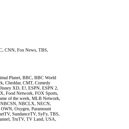
MC, CNN, Fox News, TBS,
al Planet, BBC, BBC World
rk, Cheddar, CMT, Comedy
, Disney XD, E!, ESPN, ESPN 2,
, Food Network, FOX Sports,
Game of the week, MLB Network,
so, NBCSN, NBCLX, NECN,
l, OWN, Oxygen, Paramount
artTV, SundanceTV, SyFy, TBS,
annel, TruTV, TV Land, USA,