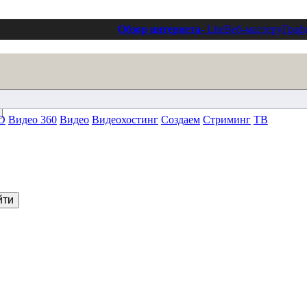
Обзор интернета
- Lite
Веб-мастеру
Граф
D
Видео 360
Видео
Видеохостинг
Создаем
Стриминг
ТВ