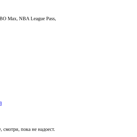
 HBO Max, NBA League Pass,
8
 смотри, пока не надоест.