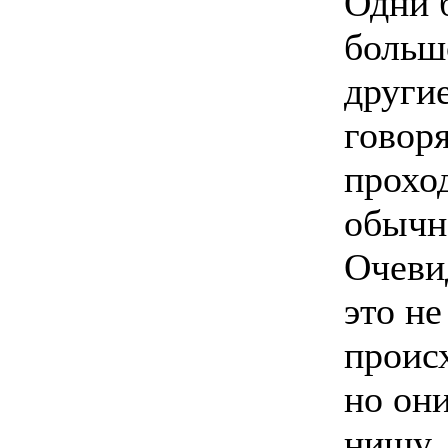
Одни 
больш
други
говоря
проход
обычн
Очевид
это не
происх
но он
нишу.