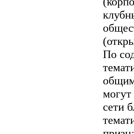
(корп
клубны
общес
(откр
По со
темат
общим
могут
сети б
темат
призн