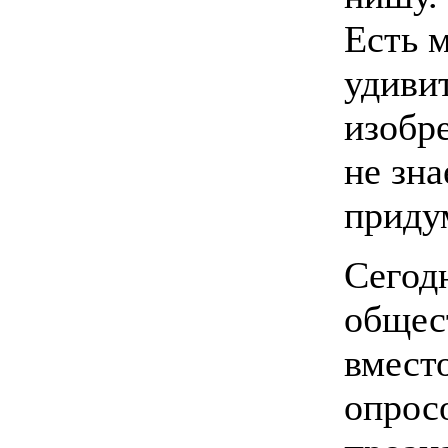
Есть 
удиви
изобр
не зна
приду
Сегод
общес
вмест
опрос