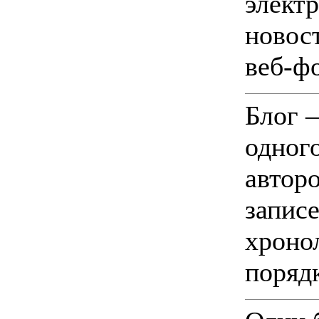
элект
новос
веб-ф
Блог 
одног
авторо
запис
хроно
порядк