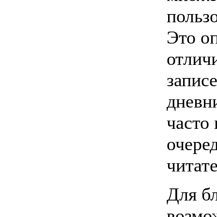
польз
Это о
отлич
записе
дневн
часто
очеред
читате
Для б
возмо