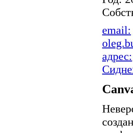
Собст
email:
oleg.
адрес:
Сидне
Canv
Невер
созда