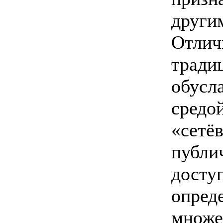
други
Отлич
тради
обусл
средой
«сетё
публи
досту
опред
множе