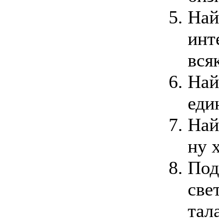
Най
инт
вся
Най
еди
Най
ну 
Под
све
тал