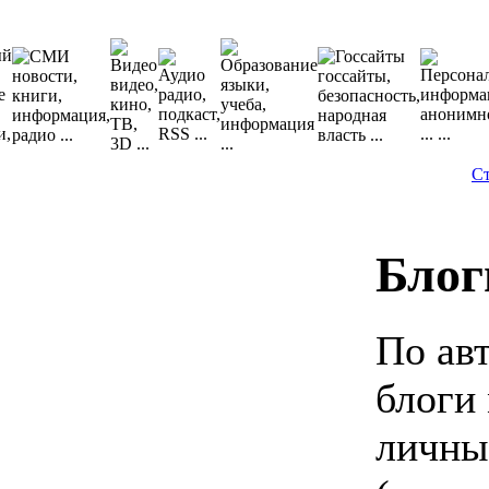
Ст
Блог
По ав
блоги
личны