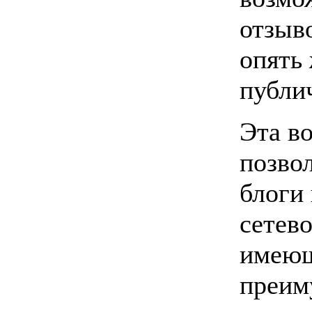
отзыво
опять 
публи
Эта в
позво
блоги 
сетев
имеющ
преим