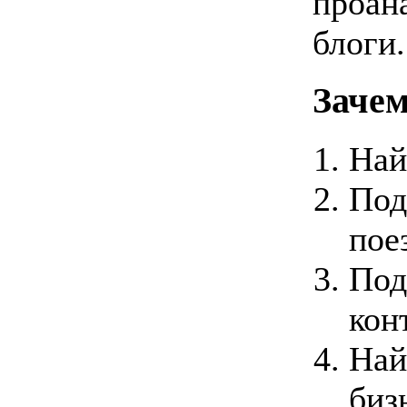
проан
блоги.
Зачем
Най
Под
пое
Под
кон
Най
биз