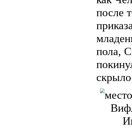
после т
приказа
младен
пола, 
покину
скрыло
Вифл
И