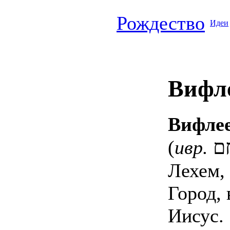
Рождество
Идеи
Вифл
Вифле
ם
(
ивр.
Лехем,
Город, 
Иисус.