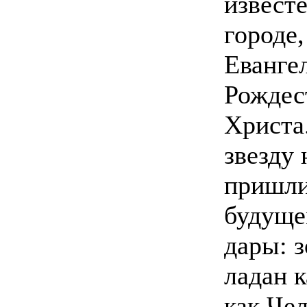
известе
городе,
Еванге
Рождес
Христа
звезду 
пришли
будуще
дары: з
ладан 
как Че