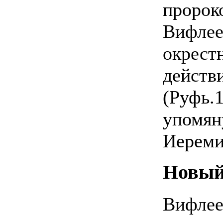
пророк
Вифлее
окрест
действ
(Руфь.1
упомян
Иереми
Новый
Вифлее