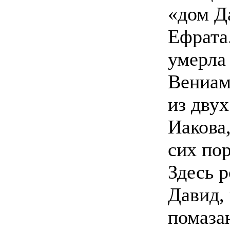
«дом Д
Ефрата
умерла
Вениам
из дву
Иакова,
сих пор
Здесь р
Давид, 
помаза