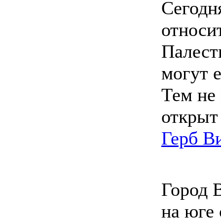
Сегодн
относи
Палест
могут 
Тем не 
открыт
Герб В
Город 
на юге