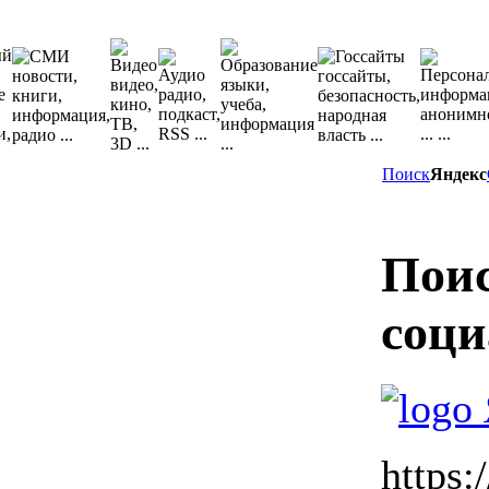
Поиск
Яндекс
Поис
соци
https:/