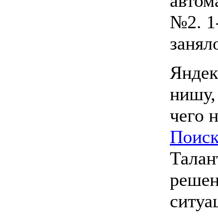
автом
№2. 1
заняло
Яндек
нишу,
чего 
Поиск
Талан
решен
ситуа