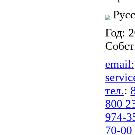
Русс
Год: 
Собст
email:
servi
тел.
:
800 2
974-3
70-00