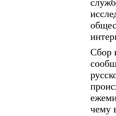
служ
иссле
общес
интер
Сбор 
сообщ
русск
проис
ежеми
чему 