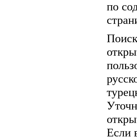
по со
стран
Поиск
откр
польз
русск
турец
Уточн
откры
Если 