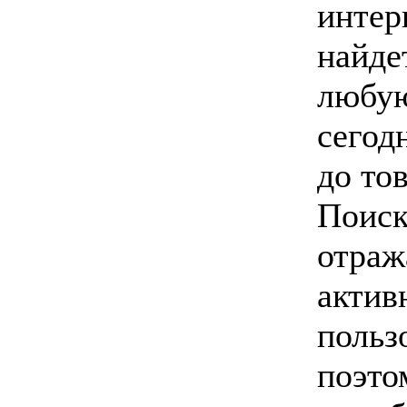
интер
найде
любую
сегод
до тов
Поиск
отраж
актив
польз
поэто