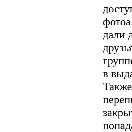
досту
фотоа
дали 
друзь
групп
в выд
Также
переп
закры
попад