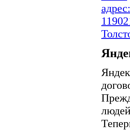
адрес
11902
Толсто
Янде
Яндек
догов
Прежд
людей
Тепер