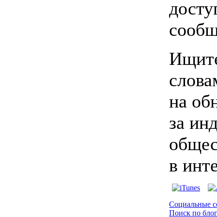
досту
сообщ
Ищит
слова
на об
за ин
общес
в инт
Социальные с
Поиск по бло