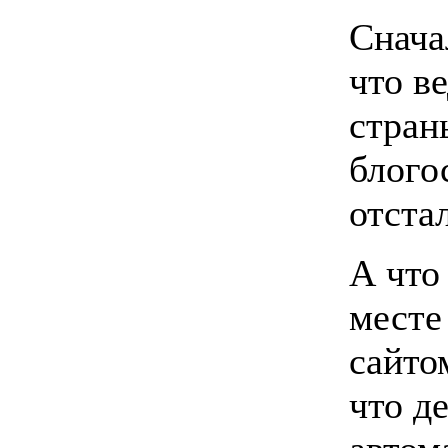
Снача
что в
стран
блого
отстал
А что
месте
сайто
что д