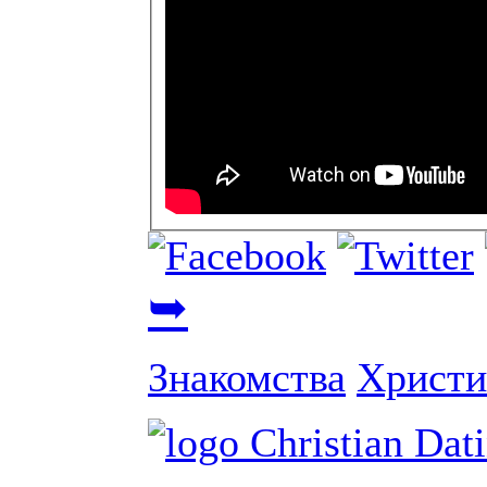
➥
Знакомства
Христи