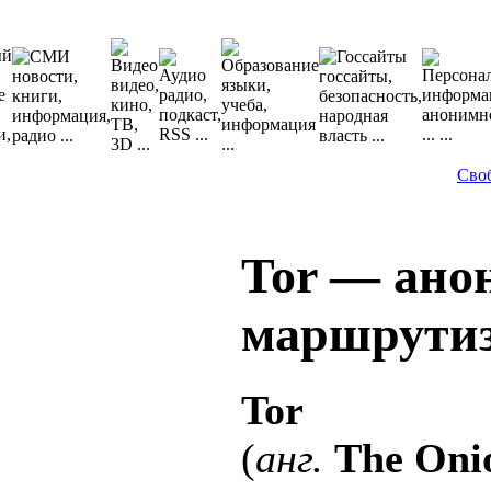
Сво
Tor — ан
маршрутиз
Tor
(
анг.
The Oni