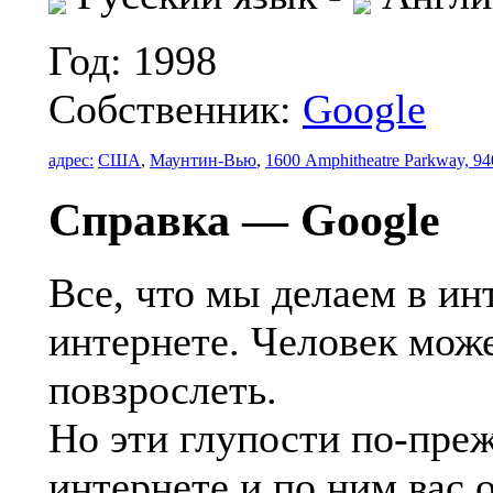
Год: 1998
Собственник:
Google
адрес:
США
,
Маунтин-Вью
,
1600 Amphitheatre Parkway, 9
Cправка — Google
Все, что мы делаем в инт
интернете. Человек може
повзрослеть.
Но эти глупости по-пре
интернете и по ним вас