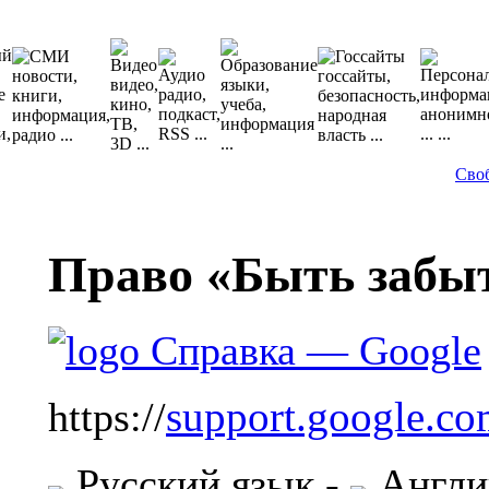
Сво
Право «Быть заб
support.google.com
https://
Русский язык
-
Англи