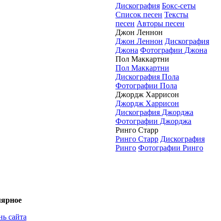
Дискография
Бокс-сеты
Список песен
Тексты
песен
Авторы песен
Джон Леннон
Джон Леннон
Дискография
Джона
Фотографии Джона
Пол Маккартни
Пол Маккартни
Дискография Пола
Фотографии Пола
Джордж Харрисон
Джордж Харрисон
Дискография Джорджа
Фотографии Джорджа
Ринго Старр
Ринго Старр
Дискография
Ринго
Фотографии Ринго
ярное
нь сайта