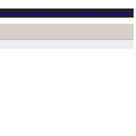
ика
Игры, Спорт
Программы
Рецепты
Время
Рождество
†
Библия
⋮