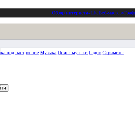
Обзор интернета
- Lite
Веб-мастеру
Граф
ка под настроение
Музыка
Поиск музыки
Радио
Стриминг