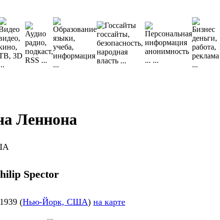
на Леннона
ША
hilip Spector
1939 (
Нью-Йорк, США
)
на карте