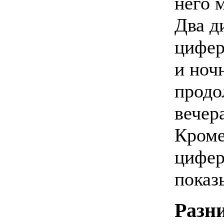
него 
Два д
цифер
и ноч
продо
вечера
Кроме
цифер
показ
Разн