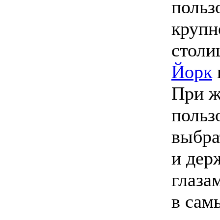
польз
крупн
столи
Йорк
При ж
польз
выбра
и дер
глаза
в сам