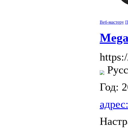
Веб-мастеру
П
Mega
https:/
Русс
Год: 
адрес
Настр