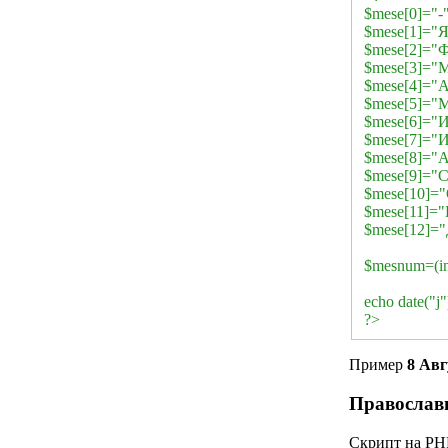
$mese[0]="-"
$mese[1]="Я
$mese[2]="Ф
$mese[3]="М
$mese[4]="А
$mese[5]="М
$mese[6]="
$mese[7]="
$mese[8]="А
$mese[9]="С
$mese[10]="
$mese[11]="
$mese[12]="
$mesnum=(in
echo date("j
?>
Пример
8 Авг
Православ
Скрипт на PH