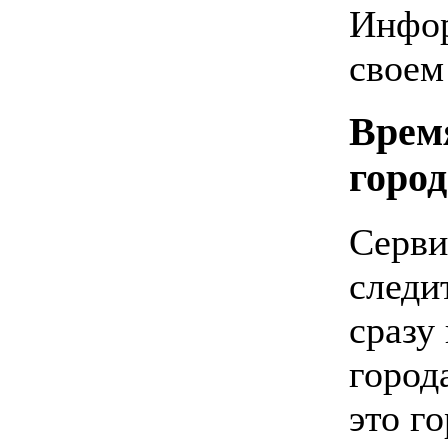
Инфор
своем
Врем
город
Серви
следи
сразу
город
это го