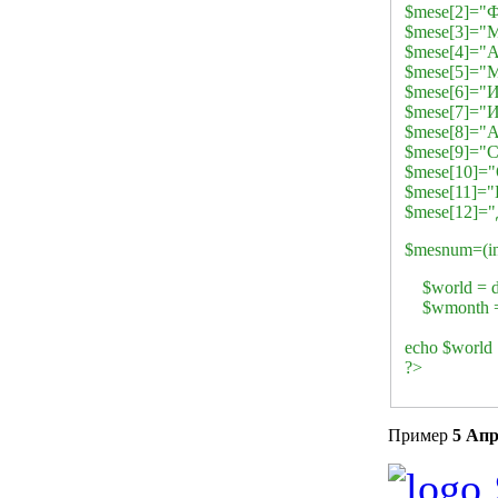
$mese[2]="Ф
$mese[3]="М
$mese[4]="А
$mese[5]="М
$mese[6]="
$mese[7]="
$mese[8]="А
$mese[9]="С
$mese[10]="
$mese[11]="
$mese[12]="
$mesnum=(in
$world = dat
$wmonth = da
echo $world .
?>
Пример
5 Апр