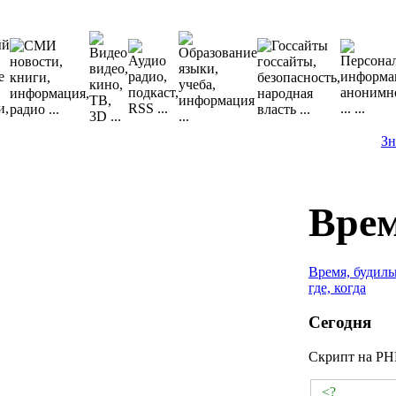
Зн
Врем
Время, будил
где, когда
Сегодня
Скрипт на PH
<?