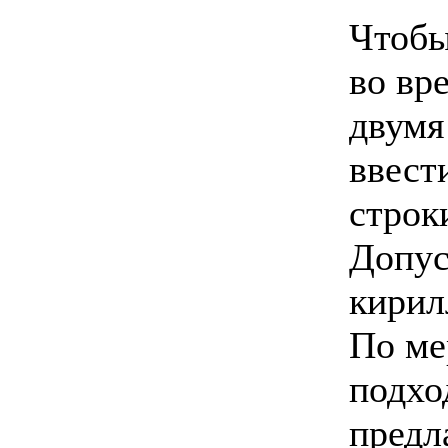
Чтобы
во вр
двумя
ввест
строк
Допу
кирил
По ме
подхо
предл