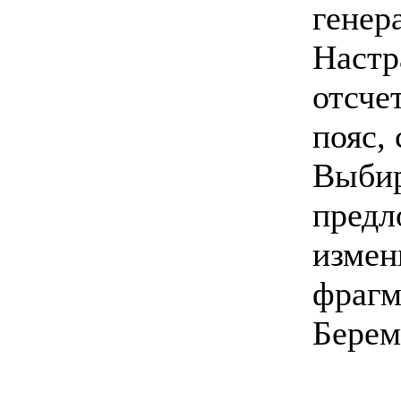
генер
Настр
отсче
пояс, 
Выбир
предл
измен
фраг
Берем