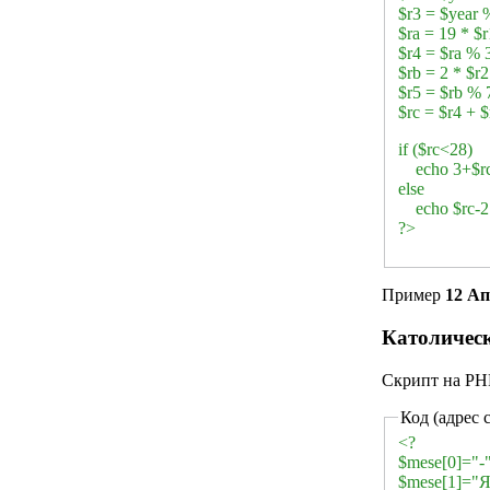
$r3 = $year 
$ra = 19 * $r
$r4 = $ra % 3
$rb = 2 * $r2
$r5 = $rb % 7
$rc = $r4 + $
if ($rc<28)
echo 3+$rc .
else
echo $rc-27 
?>
Пример
12 Ап
Католическ
Скрипт на PH
Код (адрес
<?
$mese[0]="-"
$mese[1]="Я