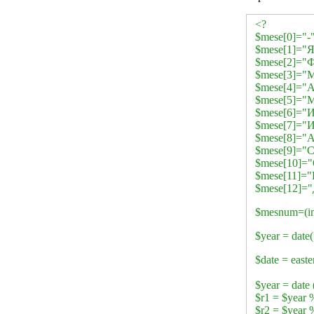
<?
$mese[0]="-"
$mese[1]="Я
$mese[2]="Ф
$mese[3]="М
$mese[4]="А
$mese[5]="М
$mese[6]="
$mese[7]="
$mese[8]="А
$mese[9]="С
$mese[10]="
$mese[11]="
$mese[12]="
$mesnum=(in
$year = date
$date = easte
$year = date 
$r1 = $year 
$r2 = $year 