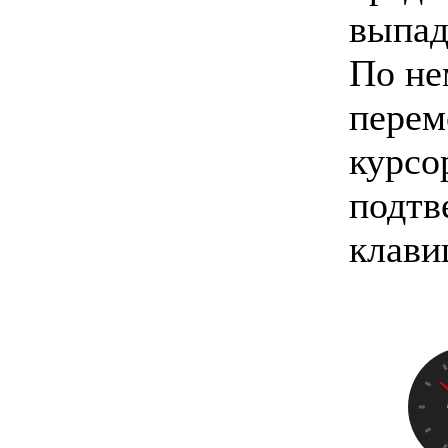
выпад
По не
перем
курсо
подтв
клави