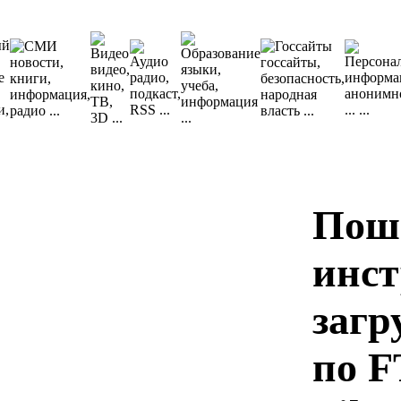
Пош
инст
загр
по F