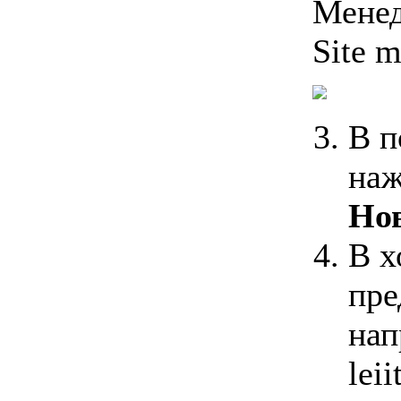
Менед
Site 
В п
наж
Но
В х
пре
нап
leii