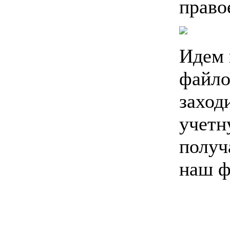
право
Идем 
файло
заход
учетн
получ
наш ф