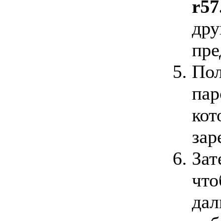
r57.
дру
пр
Пол
пар
кот
зар
Зат
что
дал