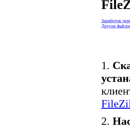
FileZ
Заработок че
Другие файло
1.
Ск
уста
клиент
FileZi
2.
Нас