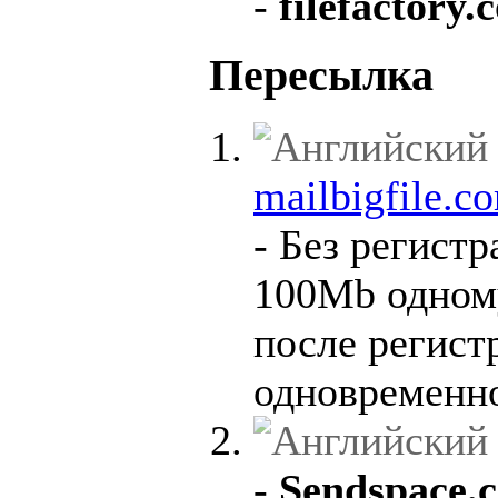
-
filefactory.
Пересылка
mailbigfile.c
- Без регист
100Mb одном
после регист
одновременн
-
Sendspace.