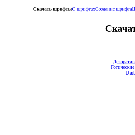
Скачать шрифты
О шрифтах
Создание шрифта
Ш
Скача
Декорати
Готические
Циф