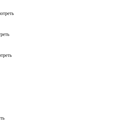
отреть
реть
треть
ть