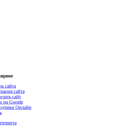
ярное
нь сайта
трация сайта
елать сайт
о на Google
одчики Онлайн
ь
нтернета