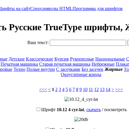
рифты на сайт
Спецсимволы HTML
Программы для шрифтов
ть Русские TrueType шрифты,
Ваш текст:
вные
Детские
Классические
Курсив
Рукописные
Национальные
С
Печатная машинка
Старая печатная машинка
Небрежные
Плака
ровые
Техно
Полые внутри
С засечками
Без засечек
Жирные
То
Округленные концы
<<<
<
1
2
3
4
5
6
7
8
9
10
11
12
13
14
>
>>>
Шрифт
10.12 4 cyr-lat
,
скачать
/
посмотреть