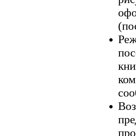
офо
(по
Реж
пос
кни
ком
соо
Во
пре
про