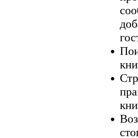
соо
доб
гос
Пои
кни
Стр
пра
кни
Во
сто