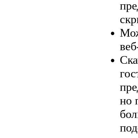
пре
скр
Мож
веб
Ска
гос
пре
но 
бол
под