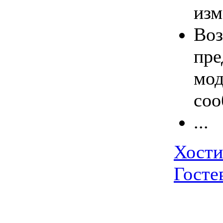
изм
Во
пре
мод
соо
...
Хости
Госте