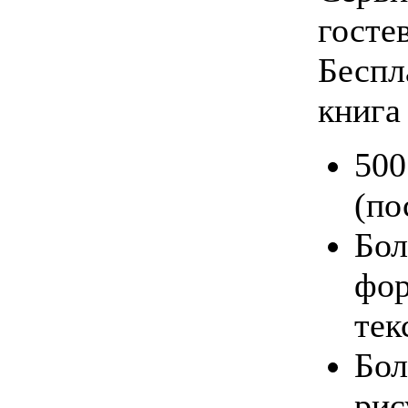
госте
Беспл
книга
500
(по
Бол
фор
тек
Бол
рис