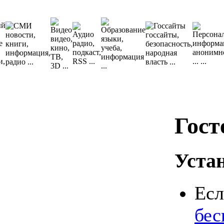
Гост
Уста
Есл
бес