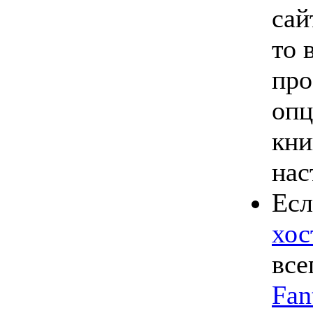
сай
то 
про
опц
кни
нас
Есл
хос
все
Fan