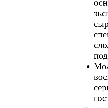
осн
экс
сыр
спе
сло
под
Мо
вос
сер
гос