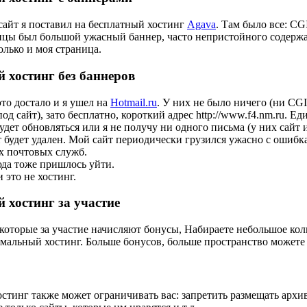
айт я поставил на бесплатный хостинг
Agava
. Там было все: CG
ицы был большой ужасный баннер, часто непристойного содержа
олько и моя страница.
 хостинг без баннеров
это достало и я ушел на
Hotmail.ru
. У них не было ничего (ни CGI
од сайт), зато бесплатно, короткий адрес http://www.f4.nm.ru. Е
будет обновляться или я не получу ни одного письма (у них сайт 
йт будет удален. Мой сайт периодически грузился ужасно с ошибка
х почтовых служб.
да тоже пришлось уйти.
 это не хостинг.
 хостинг за участие
которые за участие начисляют бонусы, Набираете небольшое кол
мальный хостинг. Больше бонусов, больше пространство можете
стинг также может ограничивать вас: запретить размещать архив