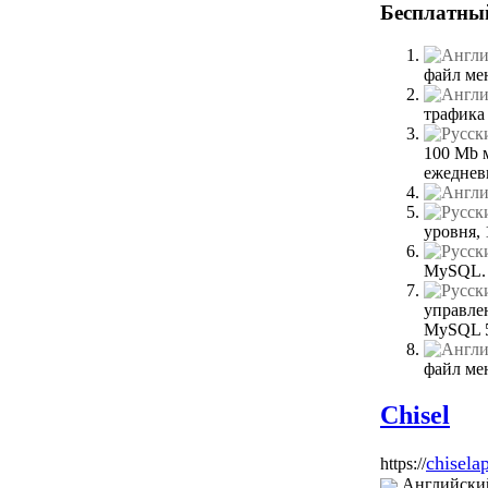
Бесплатны
файл мен
трафика
100 Mb м
ежеднев
уровня,
MySQL. 
управле
MySQL 5 
файл мен
Chisel
chisela
https://
Английски