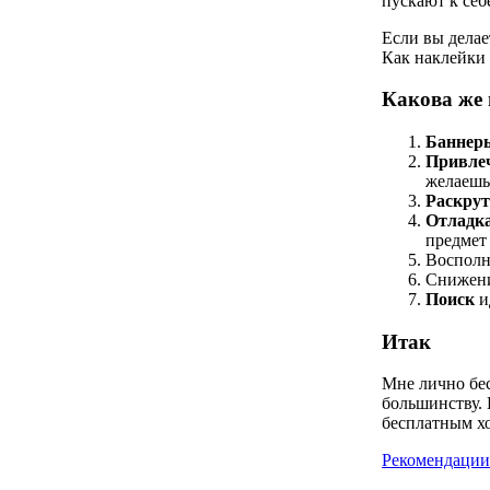
пускают к себе
Если вы делае
Как наклейки 
Какова же 
Баннер
Привлеч
желаешь
Раскру
Отладк
предмет
Восполн
Снижен
Поиск
и
Итак
Мне лично бес
большинству. 
бесплатным х
Рекомендации