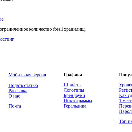
ые
ограниченное количество fossil хранилищ.
остинг
Мобильная версия
Графика
Попул
Шрифты
Урове
Подать статью
Логотипы
Регис
Рассылка
Брендбуки
Как сд
О нас
Пиктограммы
1 мест
Почта
Геральдика
Перев
Парол
Топ и