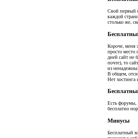
Свой первый с
каждой стран
столько же, ск
Бесплатный
Короче, меня 
просто место п
дней сайт не 
почте), то са
из ненадежны
В общем, отсю
Нет хостинга и
Бесплатный
Есть форумы, 
бесплатно нор
Минусы
Бесплатный хо