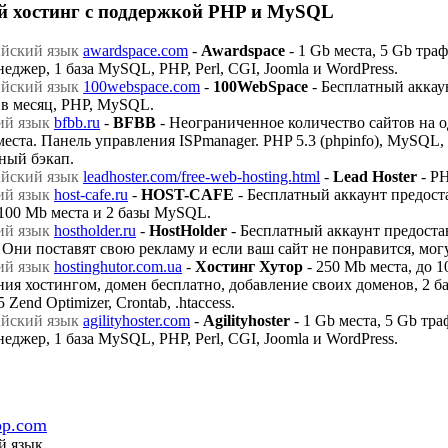
й хостинг с поддержкой PHP и MySQL
awardspace.com
-
Awardspace
- 1 Gb места, 5 Gb траф
еджер, 1 база MySQL, PHP, Perl, CGI, Joomla и WordPress.
100webspace.com
-
100WebSpace
- Бесплатный аккаун
 в месяц, PHP, MySQL.
bfbb.ru
-
BFBB
- Неограниченное количество сайтов на о
еста. Панель управления ISPmanager. PHP 5.3 (phpinfo), MySQL, 
ный бэкап.
leadhoster.com/free-web-hosting.html
-
Lead Hoster
- PH
host-cafe.ru
-
HOST-CAFE
- Бесплатный аккаунт предост
 100 Mb места и 2 базы MySQL.
hostholder.ru
-
HostHolder
- Бесплатный аккаунт предоста
Они поставят свою рекламу и если ваш сайт не понравится, могу
hostinghutor.com.ua
-
Хостинг Хутор
- 250 Mb места, до 1
ния хостингом, домен бесплатно, добавление своих доменов, 2 б
Zend Optimizer, Crontab, .htaccess.
agilityhoster.com
-
Agilityhoster
- 1 Gb места, 5 Gb тра
еджер, 1 база MySQL, PHP, Perl, CGI, Joomla и WordPress.
pp.com
й язык