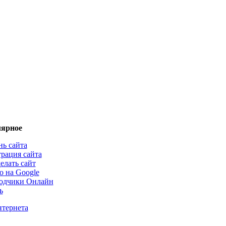
ярное
нь сайта
трация сайта
елать сайт
о на Google
одчики Онлайн
ь
нтернета