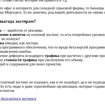
 только сайты, которые им нравятся и т.д.
те офис в интернете для солидной серьезной фирмы, то баннеры 
на Мерседесе. Если, конечно, род вашей деятельности не связан 
выгода хостерам?
ы
— заработок от рекламы.
ение клиентов
на платный хостинг, то есть попробовал урезан
 ли полную?
тка
имиджа, как хостера.
а
программного обеспечения, что-то вроде бета-версий программ,
 выявления ошибок.
ение дефицита исходящего
трафика
при расчетах с другими пр
ие
стоимости трафика
при увеличении его объема.
дей и содержания для своих проектов.
платный хостинг не подошел, как и не подойдет, да и не подх
Но есть люди и даже серьезнейшие организации, которые годам
остингом.
 бесплатного хостинга