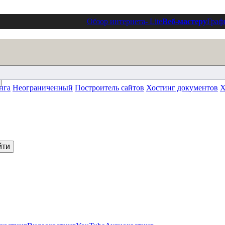
Обзор интернета
- Lite
Веб-мастеру
Граф
нга
Неограниченный
Построитель сайтов
Хостинг документов
Х