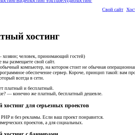
хостинг
Видеохостинг
YouTube
Аудиохостинг
Свой сайт
Хос
тный хостинг
 хозяин; человек, принимающий гостей)
е вы размещаете свой сайт.
обычный компьютер, на котором стоит не обычная операционная
рограммное обеспечение сервер. Короче, принцип такой: вам пр
оторый всегда в сети.
ет платный и бесплатный.
ше? — конечно же платный, бесплатный дешевле.
 хостинг для серьезных проектов
PHP и без рекламы. Если ваш проект понравится.
ммерческих проектов, а для социальных.
 хостинг с баннерами