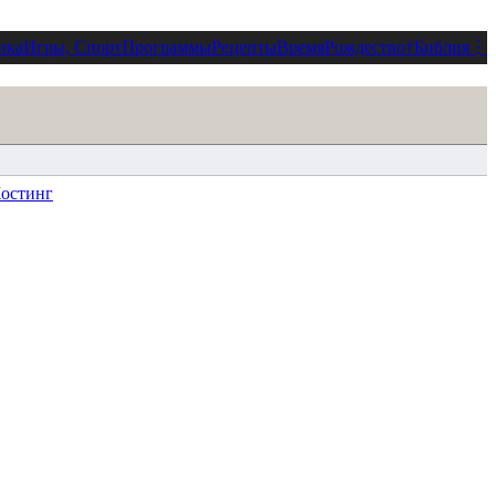
ика
Игры, Спорт
Программы
Рецепты
Время
Рождество
†
Библия
⋮
остинг