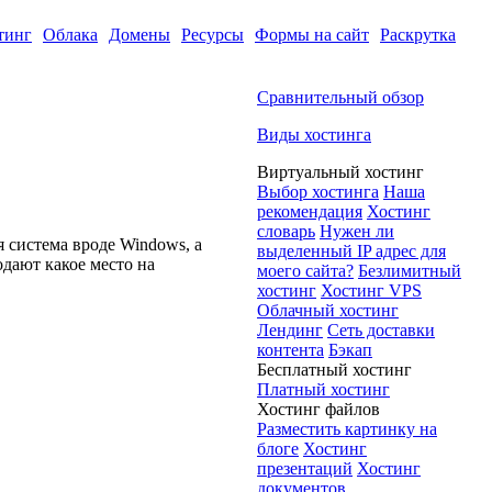
тинг
Облака
Домены
Ресурсы
Формы на сайт
Раскрутка
Сравнительный обзор
Виды хостинга
Виртуальный хостинг
Выбор хостинга
Наша
рекомендация
Хостинг
словарь
Нужен ли
 система вроде Windows, а
выделенный IP адрес для
одают какое место на
моего сайта?
Безлимитный
хостинг
Хостинг VPS
Облачный хостинг
Лендинг
Сеть доставки
контента
Бэкап
Бесплатный хостинг
Платный хостинг
Хостинг файлов
Разместить картинку на
блоге
Хостинг
презентаций
Хостинг
документов