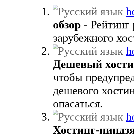
h
обзор
- Рейтинг 
зарубежного хос
h
Дешевый хости
чтобы предупред
дешевого хостин
опасаться.
h
Хостинг-ниндз