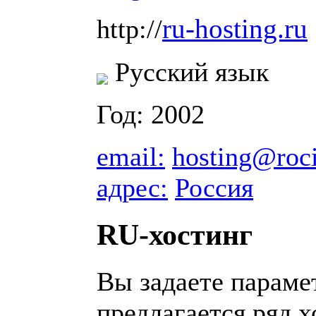
ru-hosting.ru
http://
Русский язык
Год: 2002
email:
hosting@roci
адрес:
Россия
RU-хостинг
Вы задаете параме
предлагается ряд х