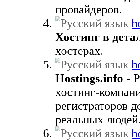
провайдеров.
h
Хостинг в дета
хостерах.
h
Hostings.info
- 
хостинг-компани
регистраторов д
реальных людей
h