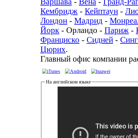
Варшава
-
Вена
-
Гранд-Ра
Кембридж
-
Кейптаун
-
Ли
Лондон
-
Мадрид
-
Монреа
Йорк
- Орландо -
Париж
-
Франциско
-
Сидней
-
Синг
Цюрих
.
Главный офис компании р
На английском языке