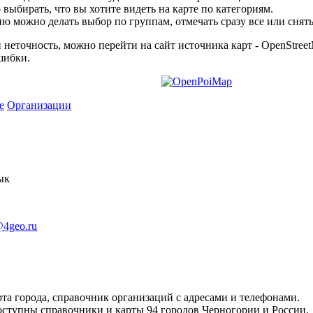
выбирать, что вы хотите видеть на карте по категориям.
ю можно делать выбор по группам, отмечать сразу все или снять
 неточность, можно перейти на сайт источника карт - OpenStreet
шибки.
е
Организации
ык
@4geo.ru
та города, справочник организаций с адресами и телефонами.
оступны справочники и карты 94 городов Черногории и России.