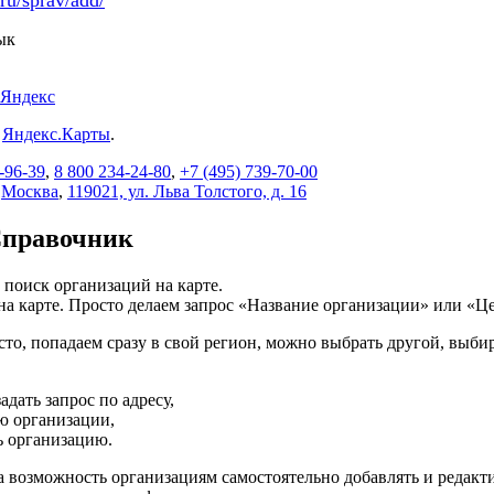
ru/sprav/add/
ык
Яндекс
:
Яндекс.Карты
.
-96-39
,
8 800 234-24-80
,
+7 (495) 739-70-00
,
Москва
,
119021, ул. Льва Толстого, д. 16
Справочник
 поиск организаций на карте.
а карте. Просто делаем запрос «Название организации» или «Це
сто, попадаем сразу в свой регион, можно выбрать другой, выб
дать запрос по адресу,
ю организации,
ь организацию.
 возможность организациям самостоятельно добавлять и редакт