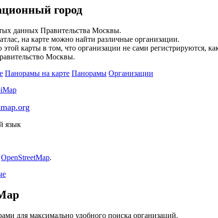
ционный город
тых данных Правительства Москвы.
тлас, на карте можно найти различные организации.
этой карты в том, что организации не сами регистрируются, как
правительство Москвы.
е
Панорамы на карте
Панорамы
Организации
imap.org
й язык
:
OpenStreetMap
.
ые
Map
рами для максимально удобного поиска организаций.