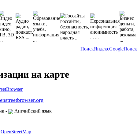
Поиск
Яндекс
Google
Поиск
зации на карте
enstreetbrowser.org
ык
-
Английский язык
:
OpenStreetMap
.