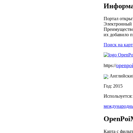
Информа
Портал откры
Электронный а
Преимущество 
их добавило 
Поиск на карт
openpo
https://
Английски
Год: 2015
Используется
международн
OpenPoi
Карта с фильт