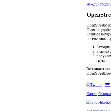
международн
OpenStre
OpenStreetMap
Главное удобс
Главное неудоб
населенном пу
Заходим
в меню с
получаем
групп.
Возникает воп
OpenStreetBrow
➥
Карты
Открыт