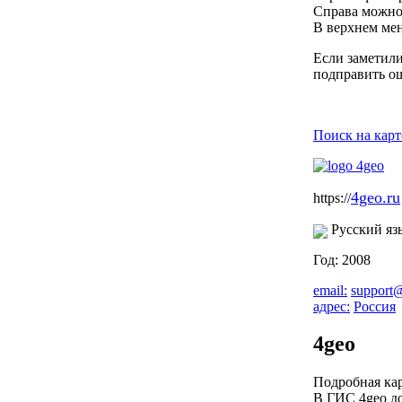
Справа можно 
В верхнем мен
Если заметили
подправить о
Поиск на карт
4geo.ru
https://
Русский яз
Год: 2008
email:
support
адрес:
Россия
4geo
Подробная кар
В ГИС 4geo д