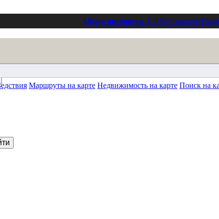
Обзор интернета
- Lite
Веб-мастеру
Граф
Бедствия
Маршруты на карте
Недвижимость на карте
Поиск на к