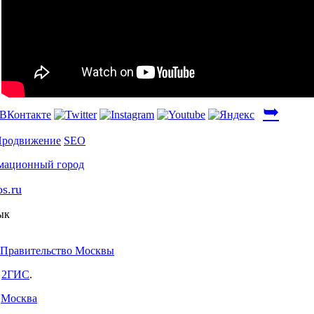
➥
родвижение
SEO
os.ru
ык
Правительство Москвы
:
2ГИС
.
,
Москва