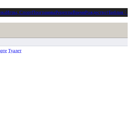
ика
Игры, Спорт
Программы
Рецепты
Время
Рождество
†
Библия
⋮
арте
Туалет