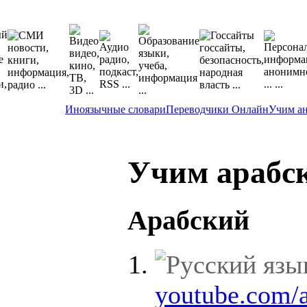
Иноязычные словари
Переводчики Онлайн
Учим а
Учим арабс
Арабский
youtube.com/a