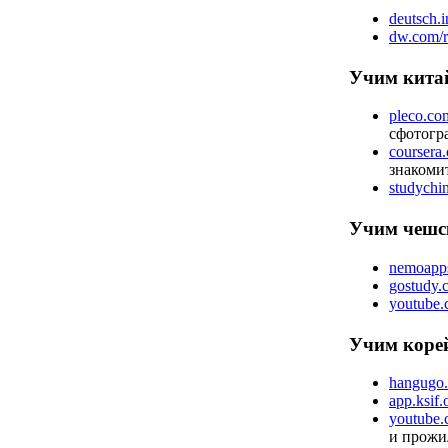
deutsch.i
dw.com/r
Учим кита
pleco.co
сфотогр
coursera.
знакомит
studychin
Учим чеш
nemoapp
gostudy.c
youtube.c
Учим коре
hangugo.
app.ksif.
youtube.c
и прожил