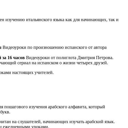
н изучению итальянского языка как для начинающих, так и
u
Видеоуроки по произношению испанского от автора
 за 16 часов
Видеоуроки от полиглота Дмитрия Петрова.
ающий сериал на испанском о жизни четырех друзей.
оками настоящих учителей.
я пошагового изучения арабского алфавита, который
букв.
читан на слушателей, начинающих изучать арабский язык.
и ежедневными уроками.