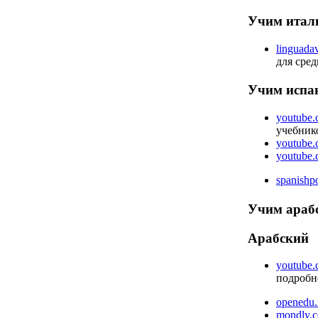
Учим итал
linguada
для сре
Учим испа
youtube.
учебник
youtube.c
youtube.c
spanish
Учим араб
Арабский
youtube.
подробн
openedu.
mondly.