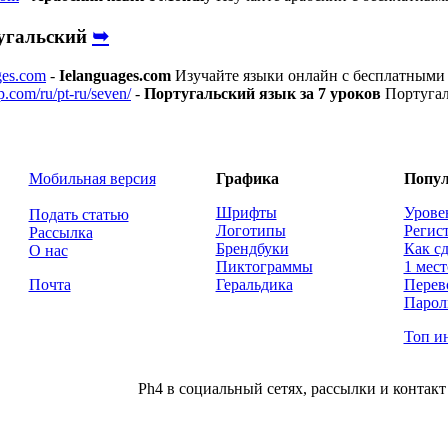
➥
угальский
ges.com
-
Ielanguages.com
Изучайте языки онлайн с бесплатными 
.com/ru/pt-ru/seven/
-
Португальский язык за 7 уроков
Португал
Мобильная версия
Графика
Попул
Шрифты
Урове
Подать статью
Логотипы
Регис
Рассылка
Брендбуки
Как сд
О нас
Пиктограммы
1 мест
Почта
Геральдика
Перев
Парол
Топ и
Ph4 в социальный сетях, рассылки и контакт