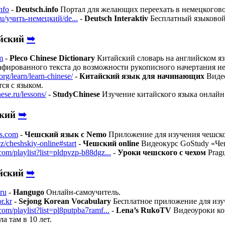
nfo
-
Deutsch.info
Портал для желающих переехать в немецкогово
u/учить-немецкий/de...
-
Deutsch Interaktiv
Бесплатный языковой
➥
йский
m
-
Pleco Chinese Dictionary
Китайский словарь на английском яз
афированного текста до возможности рукописного начертания и
org/learn/learn-chinese/
-
Китайский язык для начинающих
Видео
ся с языком.
ese.ru/lessons/
-
StudyChinese
Изучение китайского языка онлайн
➥
ский
s.com
-
Чешский язык с Nemo
Приложение для изучения чешско
z/cheshskiy-online#start
-
Чешский online
Видеокурс GoStudy «Чеш
om/playlist?list=pldpvzp-b88dgz...
-
Уроки чешского с чехом
Pragu
➥
йский
ru
-
Hangugo
Онлайн-самоучитель.
or.kr
-
Sejong Korean Vocabulary
Бесплатное приложение для изуч
om/playlist?list=pl8putpba7ramf...
-
Lena’s RukoTV
Видеоуроки кор
а там в 10 лет.