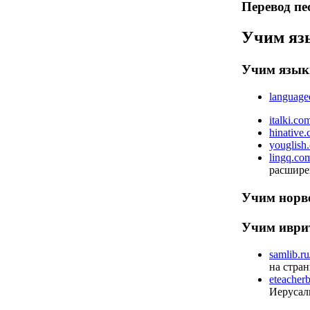
Перевод пе
Учим яз
Учим язы
language
italki.co
hinative
youglish
lingq.co
расшире
Учим норв
Учим ивр
samlib.ru
на стран
eteacherb
Иерусал