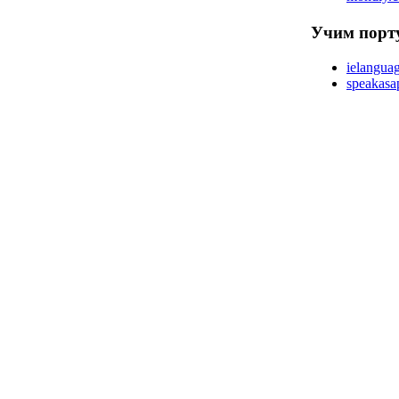
Учим порт
ielangua
speakasap