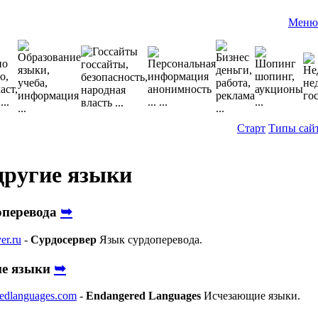
Меню
Старт
Типы сай
другие языки
➥
оперевода
er.ru
-
Сурдосервер
Язык сурдоперевода.
➥
е языки
edlanguages.com
-
Endangered Languages
Исчезающие языки.