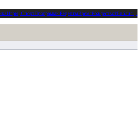
ика
Игры, Спорт
Программы
Рецепты
Время
Рождество
†
Библия
⋮