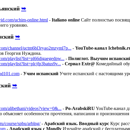
➥
ьянский
vid.com/uchim-online.html
-
Italiano online
Сайт полностью посвяще
днего уровняю.
➥
нский
com/channel/uctm6bl3ryao2mzyml7p...
-
YouTube-канал Ichebnik.r
ов Георгия Нуждина.
om/playlist?list=pl66digaegedpw...
-
Полиглот. Выучим испанский
om/playlist?list=plcjfp3batus9v...
-
Сериал Extr@
Комедийный обуч
pod101.com
-
Учим испанский
Учите испанский с настоящими ур
➥
ский
com/alibethani/videos?view=0&...
-
Po-ArabskiRU
YouTube-канал дл
о объясняет особенности прочтения, написания и произношения 
ru/course/spbu/arblng/
-
Арабский язык. Вводный курс
Курс расс
com
-
Арабский язык с Mondly
Изучайте арабский с бесплатным