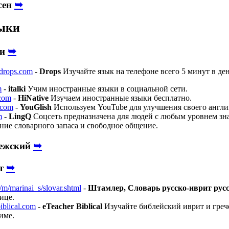
➥
сен
ыки
➥
ки
drops.com
-
Drops
Изучайте язык на телефоне всего 5 минут в ден
m
-
italki
Учим иностранные языки в социальной сети.
.com
-
HiNative
Изучаем иностранные языки бесплатно.
.com
-
YouGlish
Используем YouTube для улучшения своего англи
m
-
LingQ
Соцсеть предназначена для людей с любым уровнем знан
ние словарного запаса и свободное общение.
➥
ежский
➥
ит
/m/marinai_s/slovar.shtml
-
Штамлер, Словарь русско-иврит рус
ице.
iblical.com
-
eTeacher Biblical
Изучайте библейский иврит и грече
име.