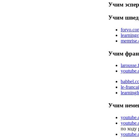
Учим эспе
Учим шве
forvo.co
learning
memrise.
Учим фран
larousse.
youtube.c
babbel.c
le-francai
learning
Учим неме
youtube.
youtube.
по ходу 
youtube.c