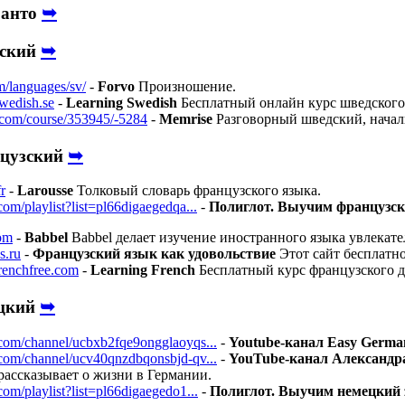
➥
ранто
➥
дский
m/languages/sv/
-
Forvo
Произношение.
swedish.se
-
Learning Swedish
Бесплатный онлайн курс шведского
com/course/353945/-5284
-
Memrise
Разговорный шведский, начал
➥
цузский
fr
-
Larousse
Толковый словарь французского языка.
om/playlist?list=pl66digaegedqa...
-
Полиглот. Выучим французски
om
-
Babbel
Babbel делает изучение иностранного языка увлека
s.ru
-
Французский язык как удовольствие
Этот сайт бесплатно
frenchfree.com
-
Learning French
Бесплатный курс французского 
➥
цкий
com/channel/ucbxb2fqe9ongglaoyqs...
-
Youtube-канал Easy Germa
com/channel/ucv40qnzdbqonsbjd-qv...
-
YouTube-канал Александр
рассказывает о жизни в Германии.
om/playlist?list=pl66digaegedo1...
-
Полиглот. Выучим немецкий з