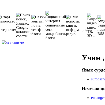
Учим 
Язык сурд
surdoserv
Исчезающи
endanger