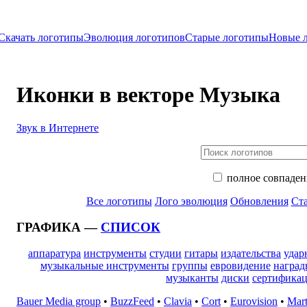
Скачать логотипы
Эволюция логотипов
Старые логотипы
Новые 
Иконки в векторе Музыка
Звук в Интернете
полное совпаден
Все логотипы
Лого эволюция
Обновления
Ста
ГРАФИКА —
СПИСОК
аппаратура
инструменты
студии
гитары
издательства
удар
музыкальные инструменты
группы
евровидение
наград
музыканты
диски
сертифика
Bauer Media group
•
BuzzFeed
•
Clavia
•
Cort
•
Eurovision
•
Mart