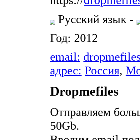
Русский язык -
Год: 2012
email:
dropmefile
адрес:
Россия
,
Мо
Dropmefiles
Отправляем боль
50Gb.
Вводим email пол