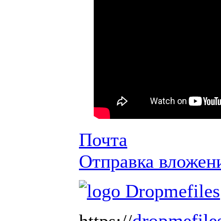
Почта
Отправка вложен
dropmefile
https://