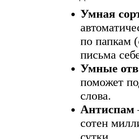
Умная сор
автоматиче
по папкам (
письма себе 
Умные от
поможет по
слова.
Антиспам
сотен милл
сутки.