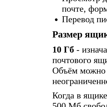
почте, форм
Перевод пи
Размер ящи
10 Гб
- изнач
почтового ящ
Объём можно 
неограниченно
Когда в ящике
500 Мб свобо