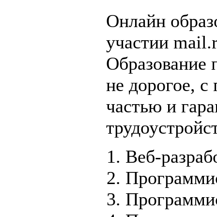
Онлайн образо
участии mail.r
Образование п
не дорогое, с
частью и гар
трудоустройс
Веб-разраб
Программис
Программис