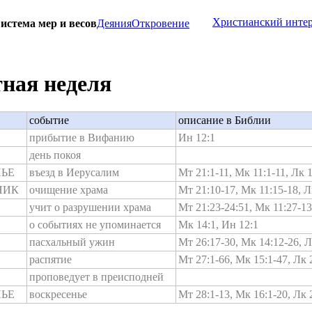
Христианский инте
истема мер и весов
Деяния
Откровение
ная неделя
событие
описание в Библии
прибытие в Вифанию
Ин 12:1
день покоя
ЬЕ
въезд в Иерусалим
Мт 21:1-11, Мк 11:1-11, Лк 
НИК
очищение храма
Мт 21:10-17, Мк 11:15-18, Л
учит о разрушении храма
Мт 21:23-24:51, Мк 11:27-13
о событиях не упоминается
Мк 14:1, Ин 12:1
пасхальный ужин
Мт 26:17-30, Мк 14:12-26, Л
распятие
Мт 27:1-66, Мк 15:1-47, Лк 
проповедует в преисподней
ЬЕ
воскресенье
Мт 28:1-13, Мк 16:1-20, Лк 