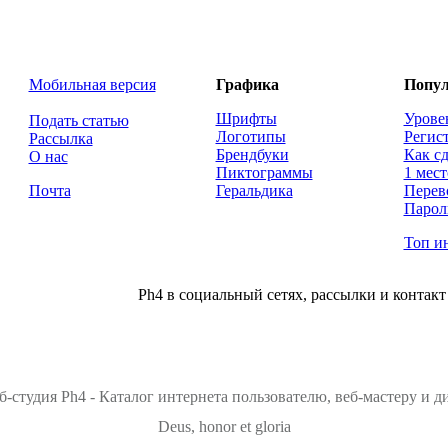
Мобильная версия
Графика
Попул
Шрифты
Урове
Подать статью
Логотипы
Регис
Рассылка
Брендбуки
Как сд
О нас
Пиктограммы
1 мест
Почта
Геральдика
Перев
Парол
Топ и
Ph4 в социальный сетях, рассылки и контакт
б-студия Ph4 - Каталог интернета пользователю, веб-мастеру и 
Deus, honor et gloria