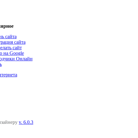
ярное
нь сайта
трация сайта
елать сайт
о на Google
одчики Онлайн
ь
нтернета
дизайнеру
v. 6.0.3