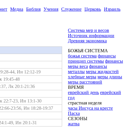
рнет
Медиа
Библия
Учения
Служение
Церковь
Израиль
Система мер и весов
Источник информации
Древняя экономика
БОЖЬЯ СИСТЕМА
божья система
финансы
принцип системы
финансы
меры веса
финансы
металлы
меры жидкостей
19:28-44, Ин 12:12-19
хлебные меры
меры длины
к 19:45-48
меры расстояний
:37, Лк 20:1-21:36
ВРЕМЯ
еврейский день
еврейский
год
к 22:7-23, Ин 13:1-30
страстная неделя
22:66-23:56, Ин 18:28-19:37
часы Иисуса на кресте
Пасха
СЕЗОНЫ
24:1-49, Ин 20:1-31
жатва