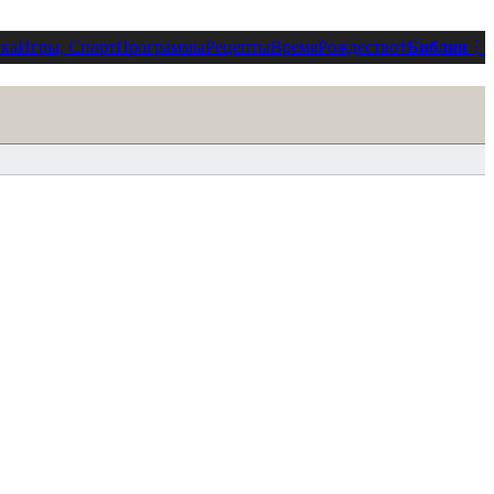
ка
Игры, Спорт
Программы
Рецепты
Время
Рождество
†
Библия
⋮