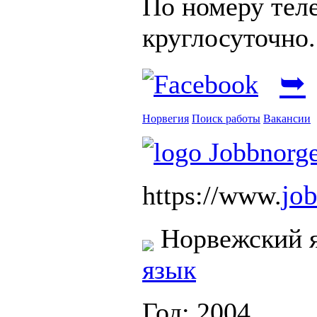
По номеру тел
круглосуточно.
➥
Норвегия
Поиск работы
Вакансии
job
https://www.
Норвежский 
язык
Год: 2004