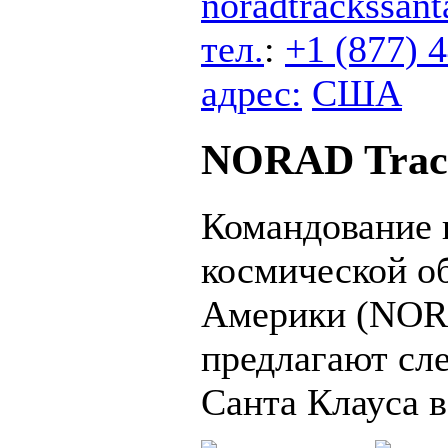
noradtrackssan
тел.
:
+1 (877) 
адрес:
США
NORAD Track
Командование 
космической о
Америки (NOR
предлагают сле
Санта Клауса 