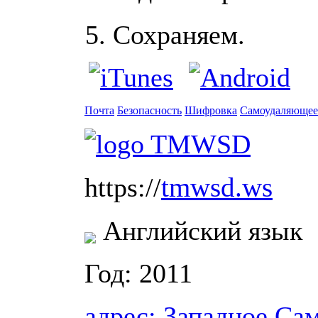
Сохраняем.
Почта
Безопасность
Шифровка
Самоудаляющее
tmwsd.ws
https://
Английский язык
Год: 2011
адрес:
Западное Са