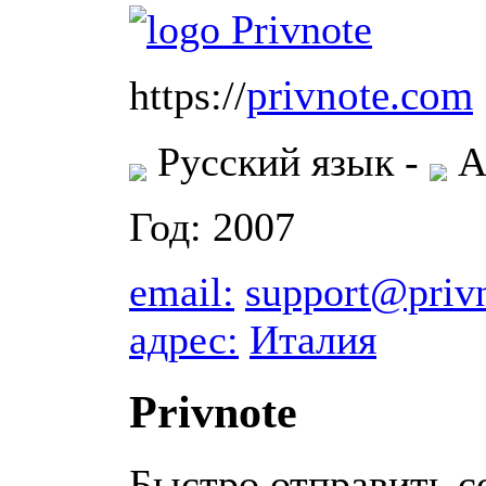
privnote.com
https://
Русский язык -
А
Год: 2007
email:
support@priv
адрес:
Италия
Privnote
Быстро отправить с