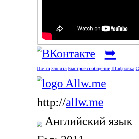
➥
Почта
Защита
Быстрое сообщение
Шифровка
С
allw.me
http://
Английский язык