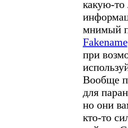
какую-то
информац
мнимый п
Fakename
при возм
используй
Вообще п
для паран
но они ва
кто-то си