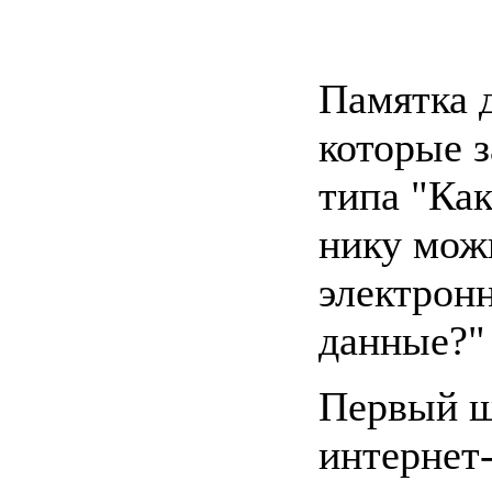
Памятка д
которые 
типа "Ка
нику мож
электрон
данные?"
Первый ш
интернет