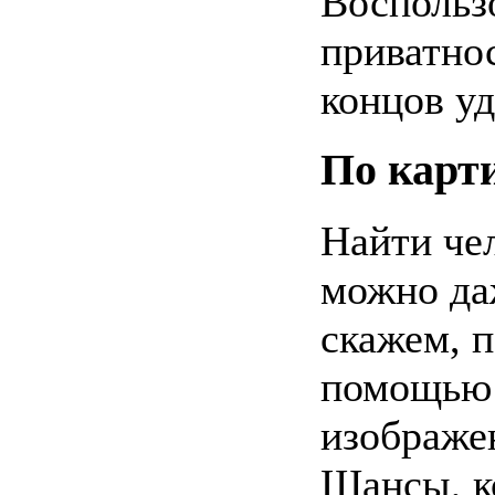
Воспольз
приватнос
концов уд
По карт
Найти чел
можно да
скажем, п
помощью 
изображ
Шансы, к