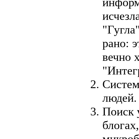
информ
исчезл
"Гугла
рано: э
вечно 
"Интег
Систем
людей.
Поиск 
блогах
микроб