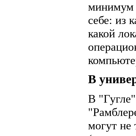
минимум 
себе: из 
какой лок
операцио
компьюте
В униве
В "Гугле"
"Рамблере
могут не 