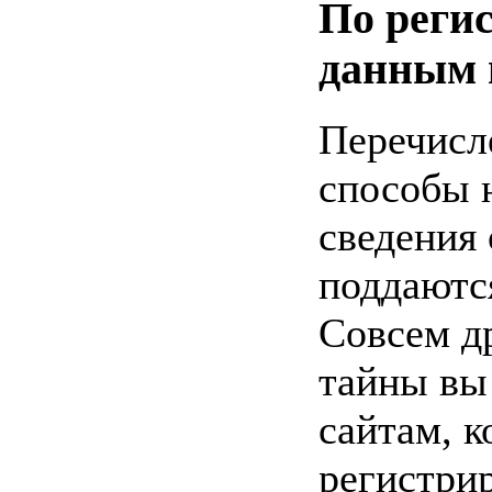
По реги
данным 
Перечисл
способы 
сведения 
поддаютс
Совсем др
тайны вы
сайтам, к
регистри