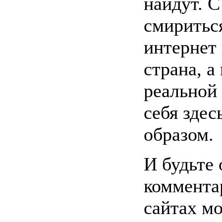
найдут. 
смириться
интернет
страна, а
реальной
себя зде
образом.
И будьте
коммента
сайтах м