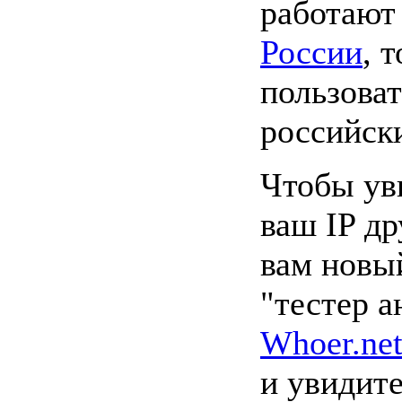
работают
России
, 
пользоват
российски
Чтобы уви
ваш IP др
вам новы
"тестер а
Whoer.ne
и увидит