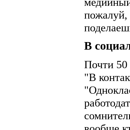
медийный 
пожалуй, 
поделаеш
В социа
Почти 50
"В контак
"Одноклас
работодат
сомнител
вообще к