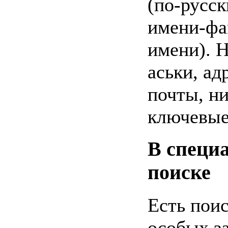
(по-русск
имени-фа
имени). 
аськи, ад
почты, н
ключевые
В специ
поиске
Есть пои
особых за