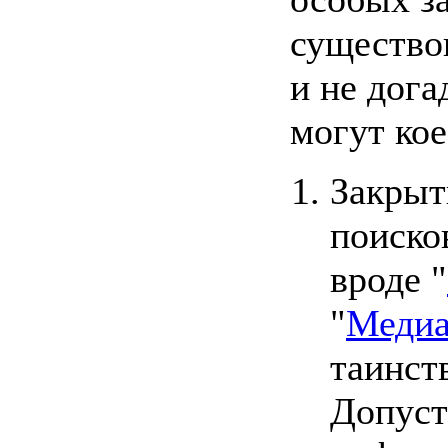
существо
и не дога
могут кое
Закрыт
поиско
вроде "
"
Медиа
таинст
Допуст