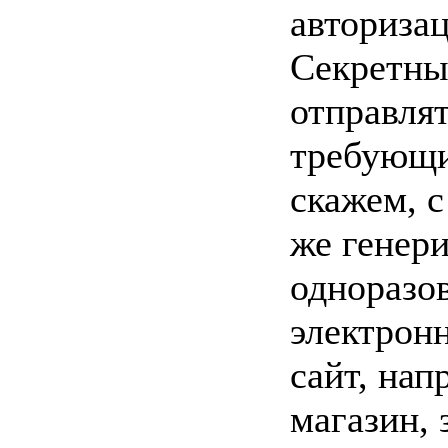
авторизац
Секретны
отправлят
требующи
скажем, 
же генер
одноразо
электрон
сайт, нап
магазин,