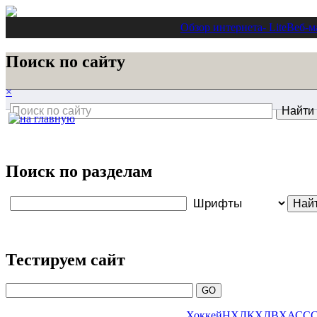
Обзор интернета
- Lite
Веб-м
Поиск по сайту
×
Поиск по разделам
Тестируем сайт
Хоккей
НХЛ
КХЛ
ВХА
СС