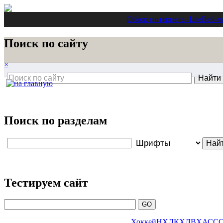
Обзор интернета
- Lite
Веб-м
Поиск по сайту
×
Поиск по разделам
Тестируем сайт
Хоккей
НХЛ
КХЛ
ВХА
СС