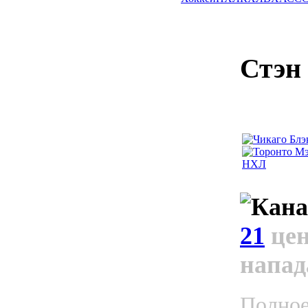
Стэн
21
це
напа
Полно