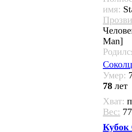
имя:
St
Прозви
Человек
Man]
Родилс
Соколц
Умер:
7
78
лет
Хват:
п
Вес:
77
Кубок