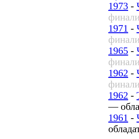
1973
-
финали
1971
-
финали
1965
-
финали
1962
-
финали
1962
-
— обла
1961
-
облада