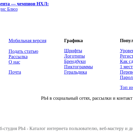
дента — чемпион НХЛ:
уис Блюз
Мобильная версия
Графика
Попул
Шрифты
Урове
Подать статью
Логотипы
Регис
Рассылка
Брендбуки
Как сд
О нас
Пиктограммы
1 мест
Почта
Геральдика
Перев
Парол
Топ и
Ph4 в социальный сетях, рассылки и контакт
б-студия Ph4 - Каталог интернета пользователю, веб-мастеру и 