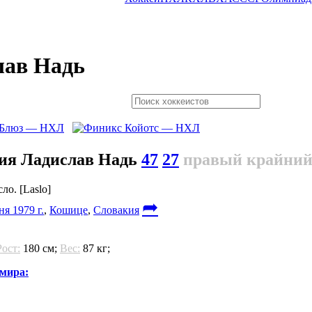
лав Надь
Ладислав Надь
47
27
правый крайни
ло. [Laslo]
➦
я 1979 г.
,
Кошице
,
Словакия
Рост:
180 см;
Вес:
87 кг;
мира: