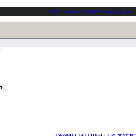
Обзор интернета
- Lite
Веб-мастеру
Графи
Хоккей
НХЛ
КХЛ
ВХА
СССР
Олимпиа