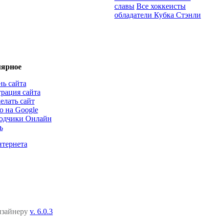
славы
Все хоккеисты
обладатели Кубка Стэнли
ярное
нь сайта
трация сайта
елать сайт
о на Google
одчики Онлайн
ь
нтернета
дизайнеру
v. 6.0.3