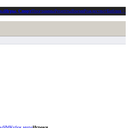
ка
Игры, Спорт
Программы
Рецепты
Время
Рождество
†
Библия
⋮
ды
ЧМ
Кубок мира
Игроки