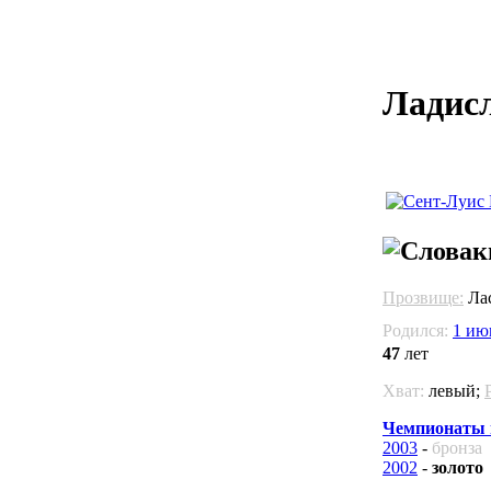
Ладис
Прозвище:
Лас
Родился:
1 июн
47
лет
Хват:
левый;
Чемпионаты 
2003
-
бронза
2002
-
золото