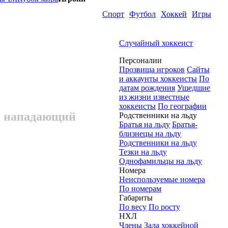
Спорт
Футбол
Хоккей
Игры
Случайный хоккеист
Персоналии
Прозвища игроков
Сайты
и аккаунты хоккеисты
По
датам рождения
Ушедшие
из жизни известные
хоккеисты
По географии
й нападающий
Родственники на льду
Братья на льду
Братья-
близнецы на льду
Родственники на льду
Тезки на льду
Однофамильцы на льду
Номера
Неиспользуемые номера
По номерам
Габариты
По весу
По росту
НХЛ
Члены Зала хоккейной