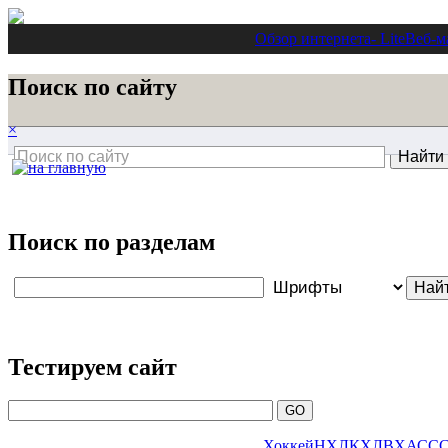
Обзор интернета
- Lite
Веб-м
Поиск по сайту
×
Поиск по разделам
Тестируем сайт
Хоккей
НХЛ
КХЛ
ВХА
СС