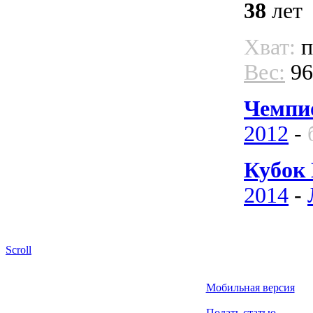
38
лет
Хват:
п
Вес:
96
Чемпи
2012
-
Кубок 
2014
-
Scroll
Мобильная версия
Подать статью