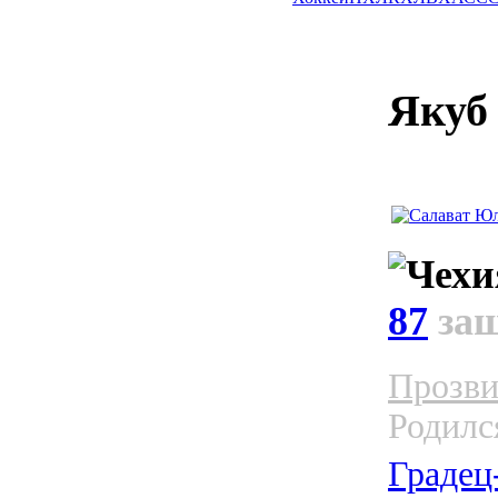
Якуб
87
за
Прозви
Родилс
Градец