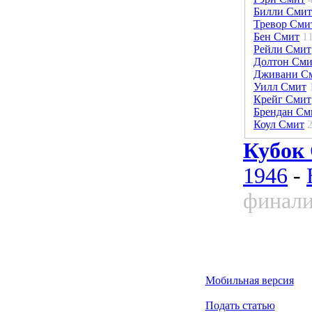
Билли Смит
Тревор Сми
Бен Смит
1
Рейли Смит
Долтон Сми
Дживани С
Уилл Смит
Крейг Смит
Брендан См
Коул Смит
Кубок
1946
-
финали
Мобильная версия
Подать статью