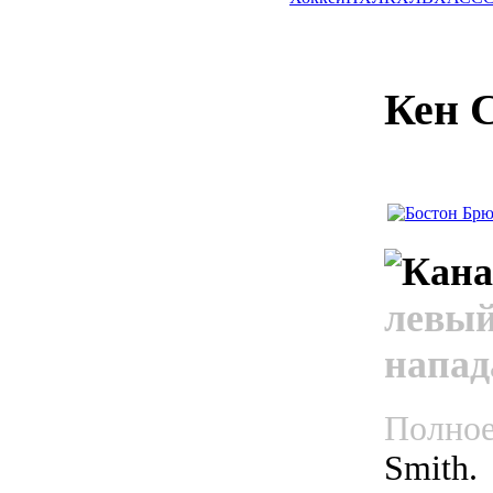
Кен 
левый
напа
Полное
Smith.