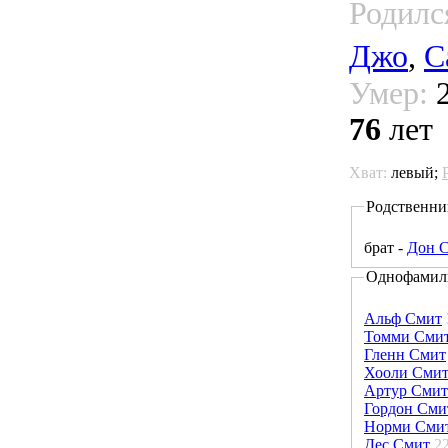
Родилс
Джо
,
С
Умер:
2
76
лет
Хват:
левый;
Родственни
брат -
Дон 
Однофамил
Альф Смит
Томми Сми
Гленн Смит
Хооли Сми
Артур Смит
Гордон Сми
Норми Сми
Дес Смит
2