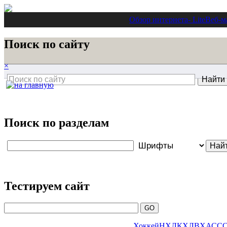
Обзор интернета
- Lite
Веб-м
Поиск по сайту
×
Поиск по разделам
Тестируем сайт
Хоккей
НХЛ
КХЛ
ВХА
СС