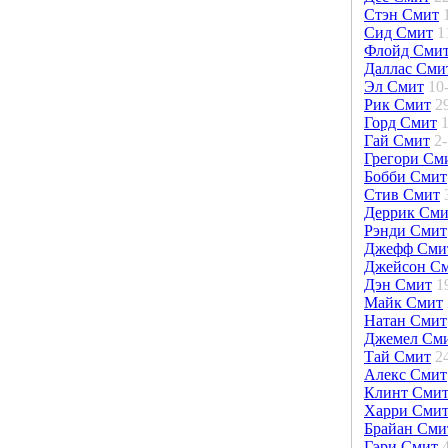
Стэн Смит
Сид Смит
1
Флойд Сми
Даллас Сми
Эл Смит
10
Рик Смит
2
Горд Смит
Гай Смит
2
Грегори См
Бобби Смит
Стив Смит
Деррик Сми
Рэнди Смит
Джефф Сми
Джейсон С
Дэн Смит
1
Майк Смит
Натан Смит
Джемел См
Тай Смит
2
Алекс Смит
Клинт Сми
Харри Сми
Брайан Сми
Гэри Смит