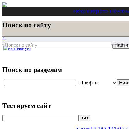
Обзор интернета
- Lite
Веб-м
Поиск по сайту
×
Поиск по разделам
Тестируем сайт
Хоккей
НХЛ
КХЛ
ВХА
СС