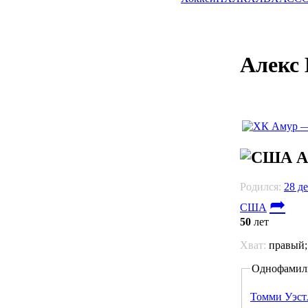
Алекс 
А
Родился:
28 де
➦
США
50
лет
Хват:
правый
Однофамил
Томми Уэст