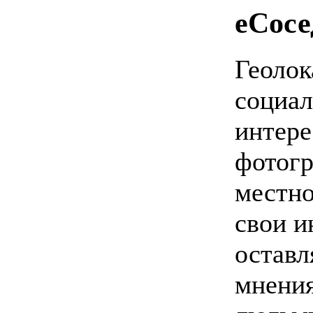
еСосе
Геолок
социал
интере
фотог
местно
свои и
оставл
мнения