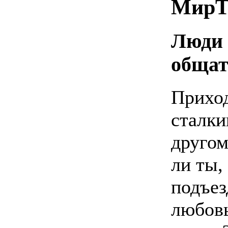
МирТ
Люди 
общат
Приход
сталки
другом
ли ты,
подъез
любовь