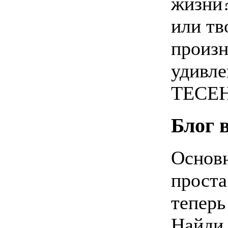
жизни?
или тв
произн
удивл
ТЕСЕН
Блог 
Основн
проста
теперь
Найди 