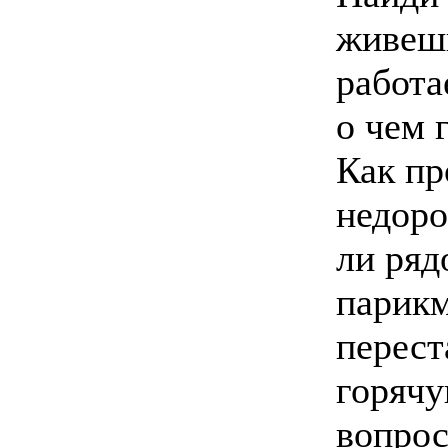
живешь
работа
о чем 
Как пр
недоро
ли ряд
парикм
перест
горячу
вопрос