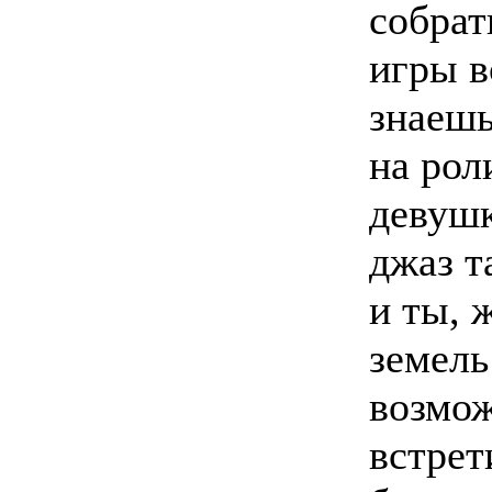
собрат
игры в
знаешь
на рол
девушк
джаз т
и ты, 
земель
возмо
встрет