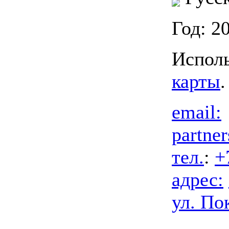
Год: 2
Исполь
карты
.
email:
partne
тел.
:
+
адрес:
ул. Пок