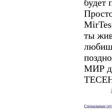
будет 
Просто
MirTes
ты жив
любишь
поздно
МИР д
ТЕСЕН
Социальные сет