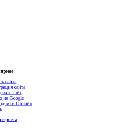
ярное
нь сайта
трация сайта
елать сайт
о на Google
одчики Онлайн
ь
нтернета