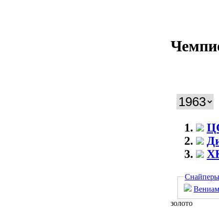
Чемпи
Ц
Д
Х
Снайпер
Вениам
золото