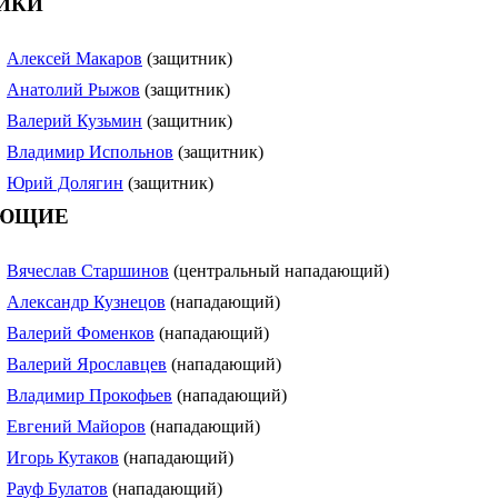
ИКИ
Алексей Макаров
(защитник)
Анатолий Рыжов
(защитник)
Валерий Кузьмин
(защитник)
Владимир Испольнов
(защитник)
Юрий Долягин
(защитник)
ЮЩИЕ
Вячеслав Старшинов
(центральный нападающий)
Александр Кузнецов
(нападающий)
Валерий Фоменков
(нападающий)
Валерий Ярославцев
(нападающий)
Владимир Прокофьев
(нападающий)
Евгений Майоров
(нападающий)
Игорь Кутаков
(нападающий)
Рауф Булатов
(нападающий)