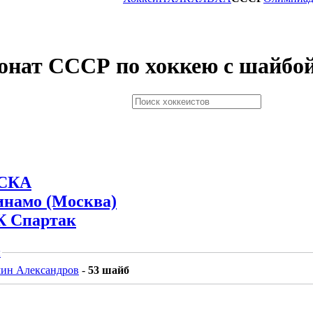
онат СССР по хоккею с шайбо
СКА
инамо (Москва)
К Спартак
ы
ин Александров
-
53 шайб