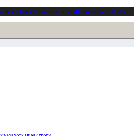
ка
Игры, Спорт
Программы
Рецепты
Время
Рождество
†
Библия
⋮
ды
ЧМ
Кубок мира
Игроки