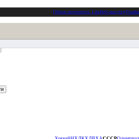
Обзор интернета
- Lite
Веб-мастеру
Графи
Хоккей
НХЛ
КХЛ
ВХА
СССР
Олимпиа