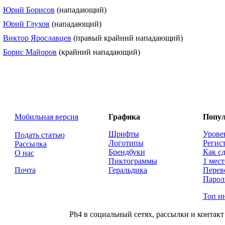
Юрий Борисов
(нападающий)
Юрий Глухов
(нападающий)
Виктор Ярославцев
(правый крайний нападающий)
Борис Майоров
(крайний нападающий)
Мобильная версия
Графика
Попул
Шрифты
Урове
Подать статью
Логотипы
Регис
Рассылка
Брендбуки
Как сд
О нас
Пиктограммы
1 мест
Почта
Геральдика
Перев
Парол
Топ и
Ph4 в социальный сетях, рассылки и контакт