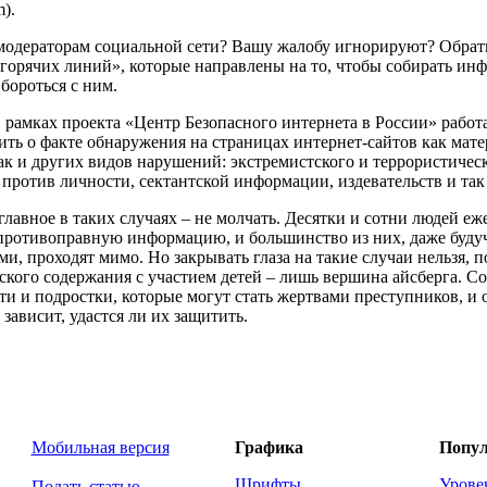
m).
 модераторам социальной сети? Вашу жалобу игнорируют? Обрат
«горячих линий», которые направлены на то, чтобы собирать и
бороться с ним.
в рамках проекта «Центр Безопасного интернета в России» работ
ть о факте обнаружения на страницах интернет-сайтов как мат
ак и других видов нарушений: экстремистского и террористичес
против личности, сектантской информации, издевательств и так 
главное в таких случаях – не молчать. Десятки и сотни людей е
 противоправную информацию, и большинство из них, даже буд
, проходят мимо. Но закрывать глаза на такие случаи нельзя, 
кого содержания с участием детей – лишь вершина айсберга. 
ти и подростки, которые могут стать жертвами преступников, и 
 зависит, удастся ли их защитить.
Мобильная версия
Графика
Попул
Шрифты
Урове
Подать статью