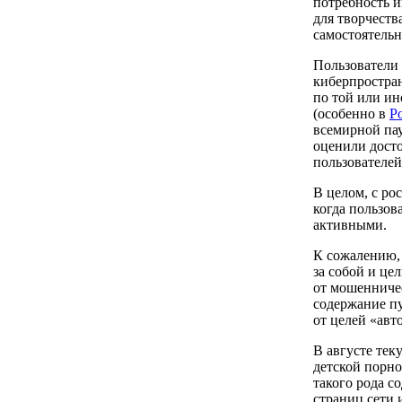
потребность и
для творчеств
самостоятельн
Пользователи 
киберпростран
по той или ин
(особенно в
Р
всемирной пау
оценили досто
пользователей
В целом, с ро
когда пользов
активными.
К сожалению, 
за собой и це
от мошенниче
содержание пу
от целей «авт
В августе те
детской порно
такого рода с
страниц сети и