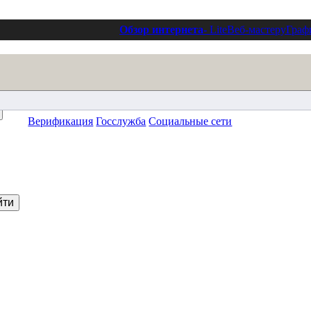
Обзор интернета
- Lite
Веб-мастеру
Граф
Верификация
Госслужба
Социальные сети