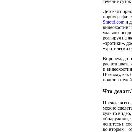
течение суток
Детская порно
порнографиче
Smotri.com
и д
видеохостинг
удаляют неодн
реагируя на ж
«эротики», до
«эротических»
Впрочем, до т
распознавать 
и видеохостин
Поэтому, как 
пользователей
Что делать
Прежде всего,
можно сделат
будь то видео
обнаружили, ч
ленитесь и со
во-вторых – о