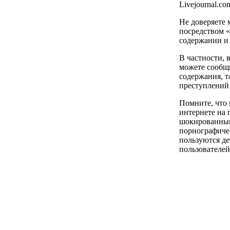
Livejournal.co
Не доверяете
посредством 
содержании и 
В частности, 
можете сообщи
содержания, т
преступлений 
Помните, что 
интернете на
шокированными
порнографичес
пользуются де
пользователей