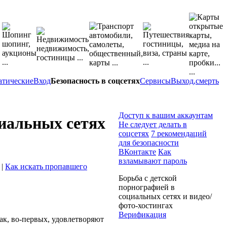
атические
Вход
Безопасность в соцсетях
Сервисы
Выход,смерть
Доступ к вашим аккаунтам
циальных сетях
Не следует делать в
соцсетях
7 рекомендаций
для безопасности
ВКонтакте
Как
взламывают пароль
|
Как искать пропавшего
Борьба с детской
порнографией в
социальных сетях и видео/
фото-хостингах
Верификация
как, во-первых, удовлетворяют