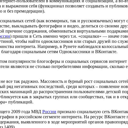
нтернет-пользователей в коммуникациях и социализации, а во-
а и выражения себя (функционал позволяет создавать и публико
о и без премодерации).
социальных сетей (как всемирных, так и русскоязычных) могут о
стве, выкладывать фотографии и видео, делиться со своими др
ой причине содержания, обмениваться виртуальными подарками 
оссии
) пришли в Сеть именно через т.н. «социалки» — иначе гов
тиной, чтобы найти одноклассников или старых друзей по служ
инства интернета. Например, в Рунете наблюдался колоссальны
 благодаря социальным сетям Одноклассники и ВКонтакте.
стом популярности блогосферы и социальных сервисов интернет 
атели являются не столько потребителями информации, сколько е
не все так радужно. Массовость и бурный рост социальных сетей
лый ряд негативных последствий, среди которых – появление н
ских махинаций до распространения пользователями детской п
бликуется как в закрытых группах или сообществах, так и в отк
ора» публикаций.
кущего 2009 года МВД
России
признало социальную сеть ВКонта
графии в российском сегменте интернета. На ресурс ВКонтакт
одержания, выявленного в ходе мероприятий органов правопорядк
з 1409).