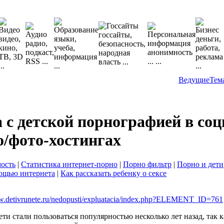
Ведущие
Тем
 с детской порнографией в со
о/фото-хостингах
ость
|
Статистика интернет-порно
|
Порно фильтр
|
Порно и дети
мощью интернета
|
Как рассказать ребенку о сексе
.detivrunete.ru/nedopusti/expluatacia/index.php?ELEMENT_ID=761
ти стали пользоваться популярностью несколько лет назад, так 