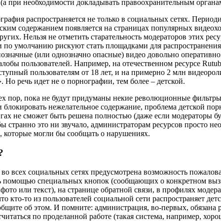
 (а при необходимости докладывать правоохранительным органа
графия распространяется не только в социальных сетях. Период
ским содержанием появляется на страницах популярных видеох
ругих. Нельзя не отметить старательность модераторов этих ресу
и по умолчанию рискуют стать площадками для распространени
означные (или однозначно опасные) видео довольно оперативно 
алобы пользователей. Например, на отечественном ресурсе Rutub
ступный пользователям от 18 лет, и на примерно 2 млн видеорол
. Но речь идет не о порнографии, тем более – детской.
ех пор, пока не будут придуманы некие революционные фильтры
и блокировать нежелательное содержание, проблема детской пор
гах не сможет быть решена полностью (даже если модераторы бу
бы странно это ни звучало, администраторам ресурсов просто не
, которые могли бы сообщать о нарушениях.
?
 во всех социальных сетях предусмотрена возможность пожалов
ь помощью специальных кнопок (сообщающих о конкретном вы
, фото или текст), на странице обратной связи, в профилях модера
то кто-то из пользователей социальной сети распространяет де
общите об этом. И помните: администрация, во-первых, обязана 
тчитаться по проделанной работе (такая система, например, хоро