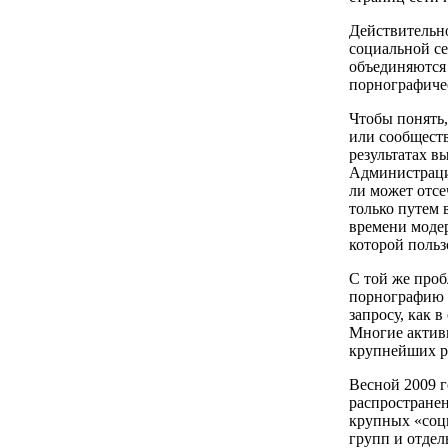
Действительно
социальной се
объединяются
порнографичес
Чтобы понять,
или сообществ
результатах в
Администрация
ли может отсе
только путем 
времени модер
которой польз
С той же проб
порнографию н
запросу, как в
Многие активн
крупнейших ро
Весной 2009 
распространен
крупных «соц
групп и отдел