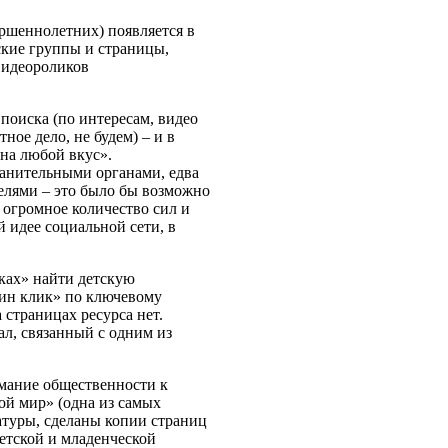
ершеннолетних) появляется в
ские группы и страницы,
видеороликов
 поиска (по интересам, видео
ое дело, не будем) – и в
на любой вкус».
ранительными органами, едва
телями – это было бы возможно
 огромное количество сил и
й идее социальной сети, в
ках» найти детскую
дин клик» по ключевому
а страницах ресурса нет.
л, связанный с одним из
мание общественности к
ой мир» (одна из самых
атуры, сделаны копии страниц
детской и младенческой