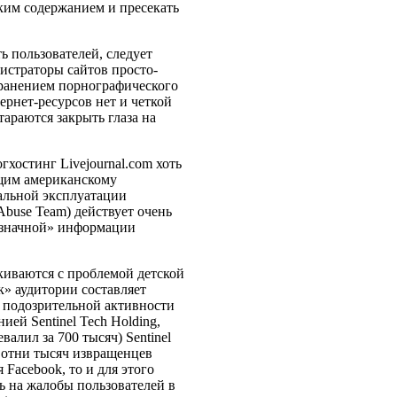
ким содержанием и пресекать
 пользователей, следует
истраторы сайтов просто-
транением порнографического
ернет-ресурсов нет и четкой
тараются закрыть глаза на
.
гхостинг Livejournal.com хоть
ющим американскому
уальной эксплуатации
buse Team) действует очень
означной» информации
киваются с проблемой детской
к» аудитории составляет
 подозрительной активности
ией Sentinel Tech Holding,
алил за 700 тысяч) Sentinel
Сотни тысяч извращенцев
 Facebook, то и для этого
ь на жалобы пользователей в