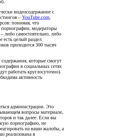
м).
ически видеосодержание с
остингов –
YouTube.com
,
рсов: понимая, что
я порнографии, модераторы
– либо самостоятельно, либо
e есть целый раздел
иков приходится 300 тысяч
 содержания, которые смогут
нографии в социальных сетях
дут работать круглосуточно).
обходима активность
аться администрации. Это
зывающем вопросы материале,
торов и так далее. Если вы
тскую порнографию, не
реагировать на ваши жалобы, а
шо реализована в