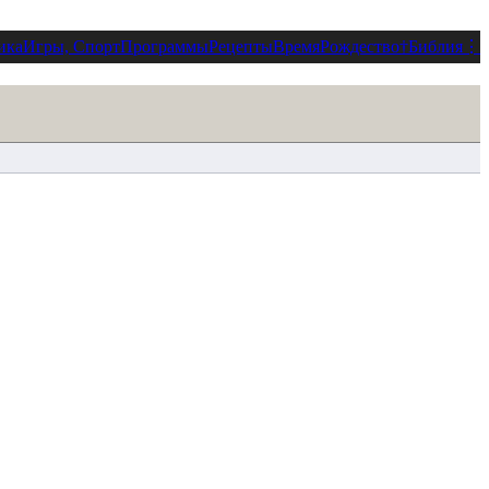
ика
Игры, Спорт
Программы
Рецепты
Время
Рождество
†
Библия
⋮