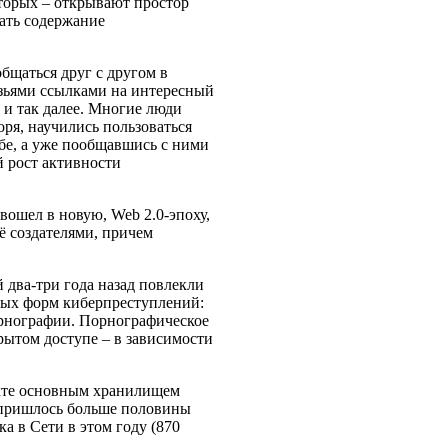
вторых – открывают простор
вать содержание
бщаться друг с другом в
узьями ссылками на интересный
и так далее. Многие люди
оря, научились пользоваться
бе, а уже пообщавшись с ними
й рост активности
вошел в новую, Web 2.0-эпоху,
ё создателями, причем
 два-три года назад повлекли
овых форм киберпреступлений:
орнографии. Порнографическое
рытом доступе – в зависимости
кте основным хранилищем
е пришлось больше половины
а в Сети в этом году (870