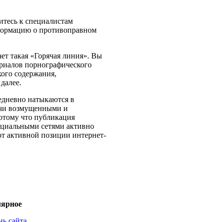
итесь к специалистам
нформацию о противоправном
ает такая «Горячая линия». Вы
ериалов порнографического
кого содержания,
далее.
жедневно натыкаются в
учи возмущенными и
потому что публикация
Социальными сетями активно
от активной позиции интернет-
ярное
нь сайта