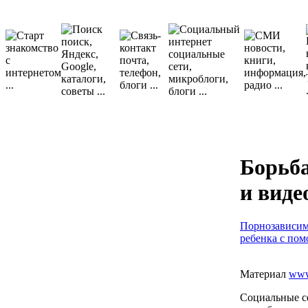
Борьба
и виде
Порнозависим
ребенка с по
Материал
www
Социальные се