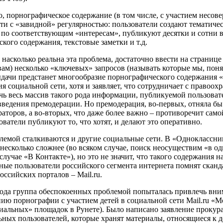
, порнографическое содержание (в том числе, с участием несов
ти с «завидной» регулярностью: пользователи создают тематиче
 по соответствующим «интересам», публикуют десятки и сотни 
кого содержания, текстовые заметки и т.д.
 насколько реальна эта проблема, достаточно ввести на странице
ам) несколько «ключевых» запросов (называть которые мы, понятн
ыдачи предстанет многообразие порнографического содержания «
 социальной сети, хотя и заявляет, что сотрудничает с правоох
чь весь массив такого рода информации, публикуемой пользова
введения премодерации. Но премодерация, во-первых, отняла бы
аторов, а во-вторых, что даже более важно – противоречит само
ователи публикуют то, что хотят, и делают это оперативно.
лемой сталкиваются и другие социальные сети. В «Одноклассни
есколько сложнее (во всяком случае, поиск неосуществим «в о
 случае «В Контакте»), но это не значит, что такого содержания н
ые пользователи российского сегмента интернета помнят сканда
ссийских порталов – Mail.ru.
года группа обеспокоенных проблемой попыталась привлечь вни
ию порнографии с участием детей в социальной сети Mail.ru «М
иальных» площадок в Рунете). Было написано заявление прокур
ьных пользователей, которые хранят материалы, относящиеся к 