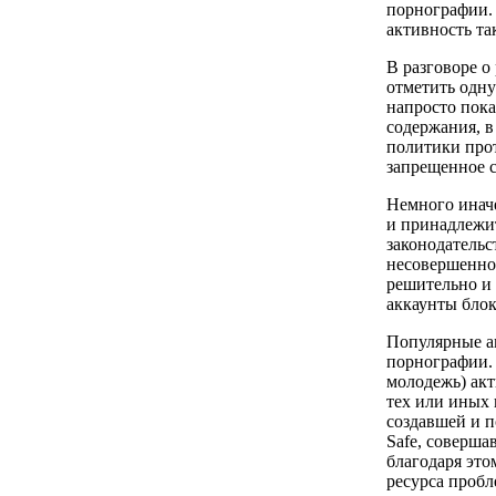
порнографии.
активность та
В разговоре о
отметить одну
напросто пока
содержания, в
политики прот
запрещенное с
Немного инач
и принадлежи
законодательс
несовершеннол
решительно и
аккаунты блок
Популярные ам
порнографии. 
молодежь) акт
тех или иных 
создавшей и п
Safe, соверша
благодаря это
ресурса пробл