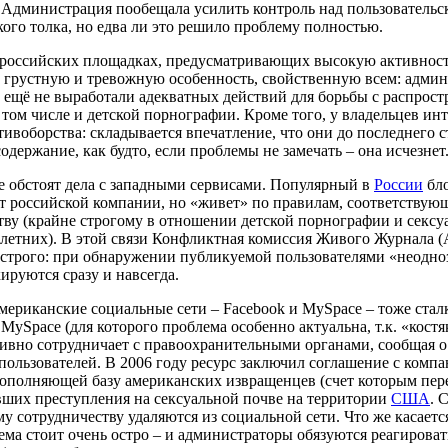
 Администрация пообещала усилить контроль над пользовательс
кого толка, но едва ли это решило проблему полностью.
 российских площадках, предусматривающих высокую активность
 грустную и тревожную особенность, свойственную всем: админ
 ещё не выработали адекватных действий для борьбы с распрос
 том числе и детской порнографии. Кроме того, у владельцев инт
ивоборства: складывается впечатление, что они до последнего с
одержание, как будто, если проблемы не замечать – она исчезнет
е обстоят дела с западными сервисами. Популярный в
России
бло
т российской компании, но «живет» по правилам, соответству
тву (крайне строгому в отношении детской порнографии и секс
етних). В этой связи Конфликтная комиссия Живого Журнала (A
 строго: при обнаружении публикуемой пользователями «неодн
ируются сразу и навсегда.
ериканские социальные сети – Facebook и MySpace – тоже стал
MySpace (для которого проблема особенно актуальна, т.к. «костя
ивно сотрудничает с правоохранительными органами, сообщая о
пользователей. В 2006 году ресурс заключил соглашение с компан
ополняющей базу американских извращенцев (счет которым перев
вших преступления на сексуальной почве на территории
США
. 
му сотрудничеству удаляются из социальной сети. Что же касается
ема стоит очень остро – и администраторы обязуются реагироват