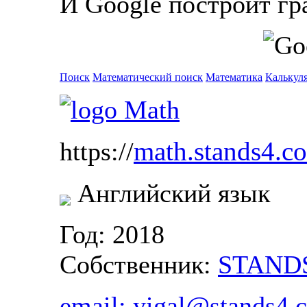
И Google построит гр
Поиск
Математический поиск
Математика
Калькул
math.stands4.c
https://
Английский язык
Год: 2018
Собственник:
STANDS
email:
yigal@stands4.