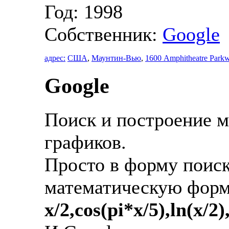
Год: 1998
Собственник:
Google
адрес:
США
,
Маунтин-Вью
,
1600 Amphitheatre Park
Google
Поиск и построение 
графиков.
Просто в форму поис
математическую форму
x/2,cos(pi*x/5),ln(x/2)