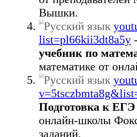
Вышки.
yout
list=pl66kii3dt8a5y
учебник по матем
математике от онл
yout
v=5tsczbmta8g&list
Подготовка к ЕГЭ
онлайн-школы Фокс
заданий.