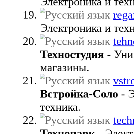
Электроника и техн
rega
Электроника и техн
tehn
Техностудия
- Уни
магазины.
vstr
Встройка-Соло
- 
техника.
tech
Технопарк
- Элект