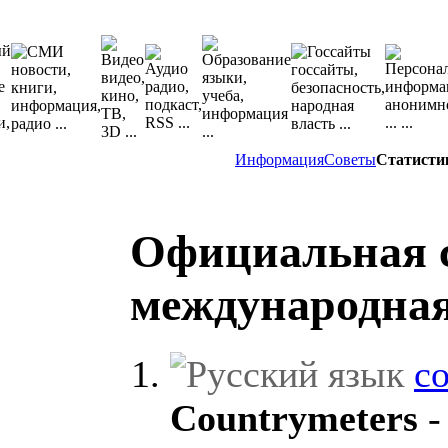
Информация
Советы
Статисти
Официальная 
международна
co
Countrymeters
-