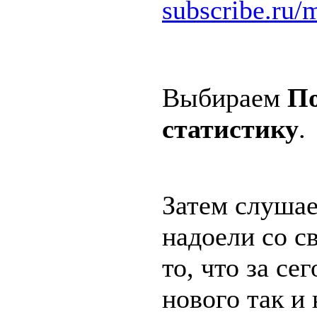
subscribe.ru/m
Выбираем
По
статистику
.
Затем слушае
надоели со с
то, что за се
нового так и 