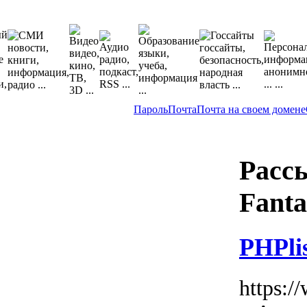
Пароль
Почта
Почта на своем домене
Расс
Fanta
PHPli
https:/