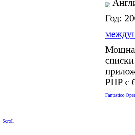
Англи
Год: 2
между
Мощная
списки
прилож
PHP с 
Fantastico
Open
Scroll