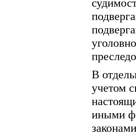
судимост
подверг
подверг
уголовн
преслед
В отдель
учетом 
настоящ
иными ф
законами