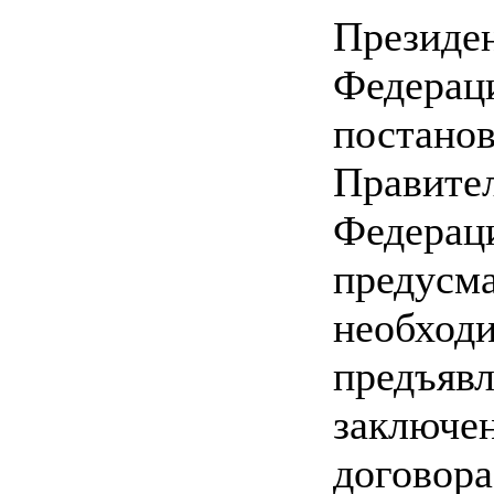
Президе
Федерац
постано
Правител
Федерац
предусма
необход
предъявл
заключен
договор