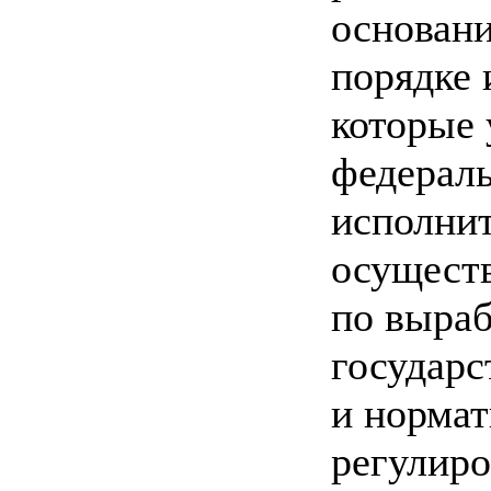
основан
порядке 
которые 
федерал
исполнит
осущест
по выраб
государс
и норма
регулиро