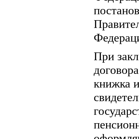
постано
Правител
Федерац
При зак
договора
книжка и
свидетел
государс
пенсионн
оформля