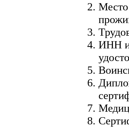
Место
прожи
Трудо
ИНН и
удосто
Воинс
Дипло
серти
Медиц
Серти