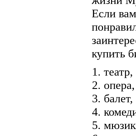
Если вам
понравил
заинтере
купить б
театр,
опера,
балет,
комеди
мюзик