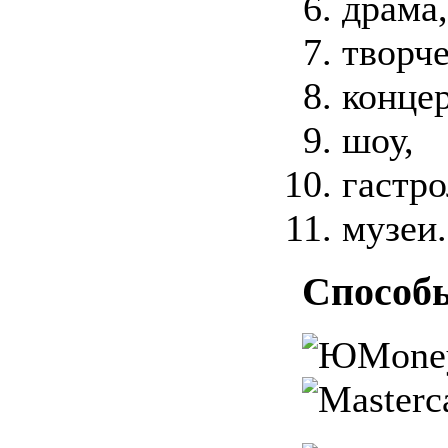
драма,
творче
концер
шоу,
гастро
музеи.
Способ