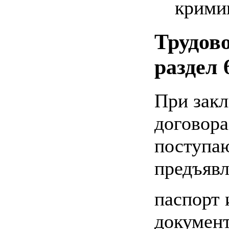
крими
Трудов
раздел 
При зак
договора
поступаю
предъявл
паспорт 
докумен