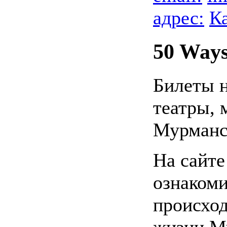
адрес:
К
50 Ways
Билеты н
театры, 
Мурманс
На сайт
ознакоми
происход
жизни М