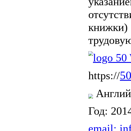
указани
отсутств
книжки)
трудовую
50
https://
Англий
Год: 201
email:
in