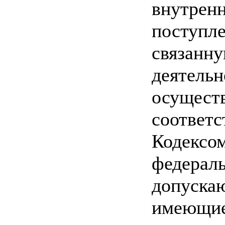
внутренн
поступле
связанну
деятельн
осущест
соответс
Кодексо
федерал
допускаю
имеющие