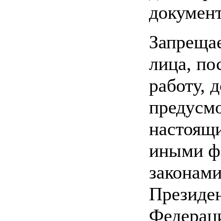
документ
Запрещае
лица, по
работу, 
предусм
настоящ
иными ф
законами
Президе
Федерац