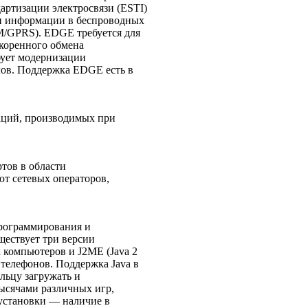
ртизации электросвязи (ESTI)
чи информации в беспроводных
SM/GPRS). EDGE требуется для
скоренного обмена
бует модернизации
лов. Поддержка EDGE есть в
аций, производимых при
ртов в области
ют сетевых операторов,
программирования и
ществует три версии
компьютеров и J2ME (Java 2
телефонов. Поддержка Java в
льцу загружать и
ысячами различных игр,
 установки — наличие в