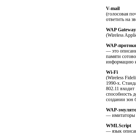
V-mail
(голосовая по
ответить на з
WAP Gateway
(Wireless App
WAP-проток
— это описани
памяти сотово
информацию и
Wi-Fi
(Wireless Fid
1990-х. Станда
802.11 входит
способность д
создании зон 
WAP-эмулят
— имитаторы 
WMLScript
— язык описа