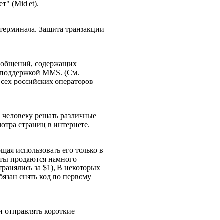
" (Midlet).
терминала. Защита транзакций
сообщений, содержащих
с поддержкой MMS. (См.
 всех российских операторов
ет человеку решать различные
мотра страниц в интернете.
ющая использовать его только в
аты продаются намного
ранялись за $1), В некоторых
бязан снять код по первому
и отправлять короткие