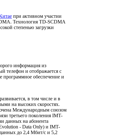
Китае
при активном участии
 WCDMA. Технология TD-SCDMA
ысокой степенью загрузки
оторого информация из
й телефон и отображается с
е программное обеспечение и
звивается, в том числе и в
ыми на высоких скоростях.
 включена Международным союзом
зи третьего поколения IMT-
чи данных на абонента
lution - Data Only) и IMT-
данных до 2,4 Мбит/с и 5,2