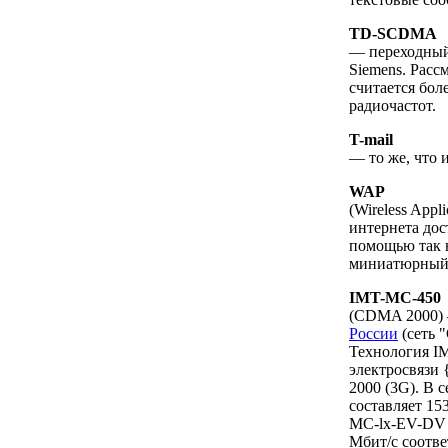
TD-SCDMA
— переходный
Siemens. Рас
считается бол
радиочастот.
T-mail
— то же, что 
WAP
(Wireless App
интернета дос
помощью так 
миниатюрный 
IMT-MC-450
(CDMA 2000) —
России
(сеть 
Технология IM
электросвязи
2000 (3G). В 
составляет 15
MC-lx-EV-DV (
Мбит/с соотве