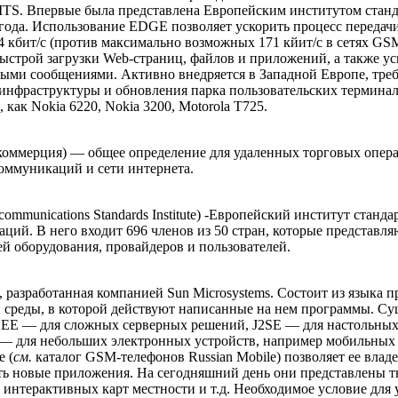
TS. Впервые была представлена Европейским институтом станда
 года. Использование EDGE позволяет ускорить процесс переда
4 кбит/с (против максимально возможных 171 кйит/с в сетях G
ыстрой загрузки Web-страниц, файлов и приложений, а также у
ыми сообщениями. Активно внедряется в Западной Европе, тре
 инфраструктуры и обновления парка пользовательских термина
 как Nokia 6220, Nokia 3200, Motorola T725.
 коммерция) — общее определение для удаленных торговых опер
оммуникаций и сети интернета.
communications Standards Institute) -Европейский институт станда
ций. В него входит 696 членов из 50 стран, которые представля
й оборудования, провайдеров и пользователей.
 разработанная компанией Sun Microsystems. Состоит из языка 
среды, в которой действуют написанные на нем программы. Су
2EE — для сложных серверных решений, J2SE — для настольных 
) — для небольших электронных устройств, например мобильных 
е (
см.
каталог GSM-телефонов Russian Mobile) позволяет ее владе
ть новые приложения. На сегодняшний день они представлены т
 интерактивных карт местности и т.д. Необходимое условие для