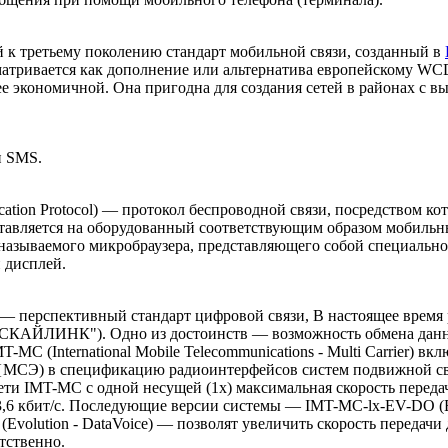
 к третьему поколению стандарт мобильной связи, созданный в
сматривается как дополнение или альтернатива европейскому
ее экономичной. Она пригодна для создания сетей в районах с в
и SMS.
lication Protocol) — протокол беспроводной связи, посредством к
тавляется на оборудованный соответствующим образом мобильны
называемого микробраузера, представляющего собой специально
дисплей.
 перспективный стандарт цифровой связи, В настоящее время ра
"СКАЙЛИНК"). Одно из достоинств — возможность обмена данн
T-MC (International Mobile Telecommunications - Multi Carrier)
 {МСЭ) в спецификацию радиоинтерфейсов систем подвижной свя
сети IMT-MC с одной несущей (1х) максимальная скорость переда
3,6 кбит/с. Последующие версии системы — IMT-MC-lx-EV-DO (Evo
Evolution - DataVoice) — позволят увеличить скорость передачи 
тственно.