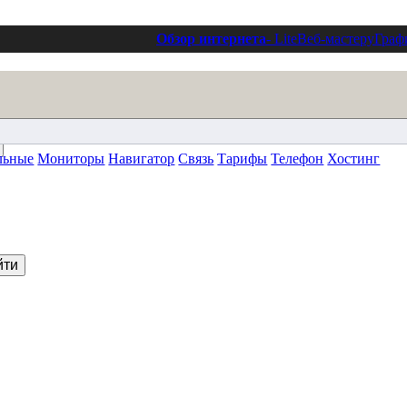
Обзор интернета
- Lite
Веб-мастеру
Граф
льные
Мониторы
Навигатор
Связь
Тарифы
Телефон
Хостинг