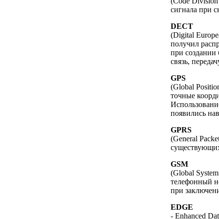
(Code Divisio
сигнала при 
DECT
(Digital Euro
получил распр
при создании
связь, передач
GPS
(Global Posit
точные коорди
Использование
появились на
GPRS
(General Pack
существующих
GSM
(Global Syste
телефонный но
при заключени
EDGE
- Enhanced Da