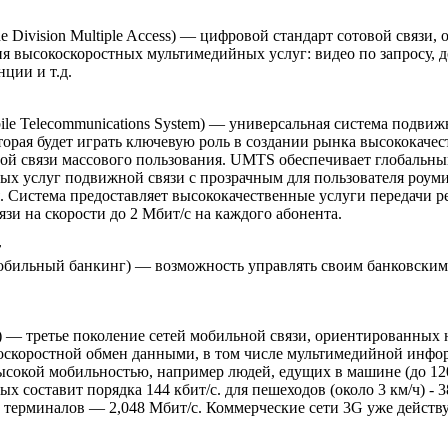
e Division Multiple Access) — цифровой стандарт сотовой связи
я высокоскоростных мультимедийных услуг: видео по запросу, д
ции и т.д.
bile Telecommunications System) — универсальная система подвиж
торая будет играть ключевую роль в создании рынка высококаче
ой связи массового пользования. UMTS обеспечивает глобальны
ых услуг подвижной связи с прозрачным для пользователя роум
 Система предоставляет высококачественные услуги передачи р
зи на скорости до 2 Мбит/с на каждого абонента.
г
мобильный банкинг) — возможность управлять своим банковским
on) — третье поколение сетей мобильной связи, ориентированных н
оскоростной обмен данными, в том числе мультимедийной инфор
ысокой мобильностью, например людей, едущих в машине (до 120
х составит порядка 144 кбит/с. для пешеходов (около 3 км/ч) - 3
 терминалов — 2,048 Мбит/с. Коммерческие сети 3G уже действ