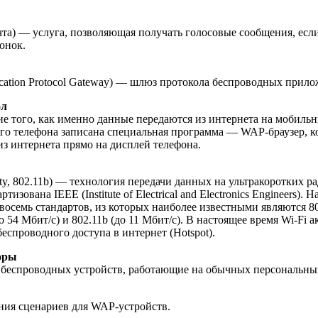
чта) — услуга, позволяющая получать голосовые сообщения, если
вонок.
lication Protocol Gateway) — шлюз протокола беспроводных прил
ол
е того, как именно данные передаются из интернета на мобильн
го телефона записана специальная программа — WAP-браузер, ко
з интернета прямо на дисплей телефона.
elity, 802.11b) — технология передачи данных на ультракоротких 
ртизована IEEE (Institute of Electrical and Electronics Engineers)
 восемь стандартов, из которых наиболее известными являются 8
о 54 Мбит/с) и 802.11b (до 11 Мбит/с). В настоящее время Wi-Fi 
беспроводного доступа в интернет (Hotspot).
оры
беспроводных устройств, работающие на обычных персональны
ния сценариев для WAP-устройств.