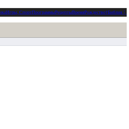
ика
Игры, Спорт
Программы
Рецепты
Время
Рождество
†
Библия
⋮