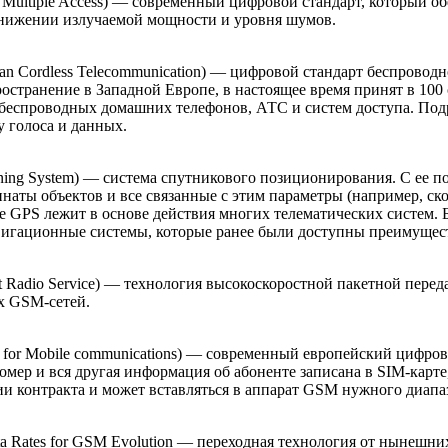
n Multiple Access) — современный цифровой стандарт, который о
снижении излучаемой мощности и уровня шумов.
pean Cordless Telecommunication) — цифровой стандарт беспровод
остранение в Западной Европе, в настоящее время принят в 100 
 беспроводных домашних телефонов, АТС и систем доступа. По
у голоса и данных.
ioning System) — система спутникового позиционирования. С ее 
наты объектов и все связанные с этим параметры (например, ско
 GPS лежит в основе действия многих телематических систем. Б
вигационные системы, которые ранее были доступны преимущес
et Radio Service) — технология высокоскоростной пакетной пере
 GSM-сетей.
m for Mobile communications) — современный европейский цифров
мер и вся другая информация об абоненте записана в SIM-карте,
и контракта и может вставляться в аппарат GSM нужного диапа
ta Rates for GSM Evolution — переходная технология от нынешни