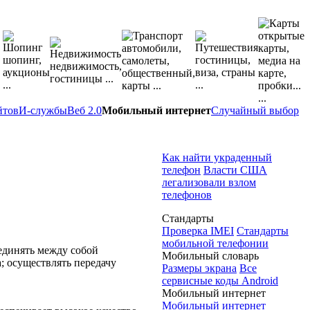
йтов
И-службы
Веб 2.0
Мобильный интернет
Случайный выбор
Как найти украденный
телефон
Власти США
легализовали взлом
телефонов
Стандарты
Проверка IMEI
Стандарты
мобильной телефонии
единять между собой
Мобильный словарь
; осуществлять передачу
Размеры экрана
Все
сервисные коды Android
Мобильный интернет
Мобильный интернет