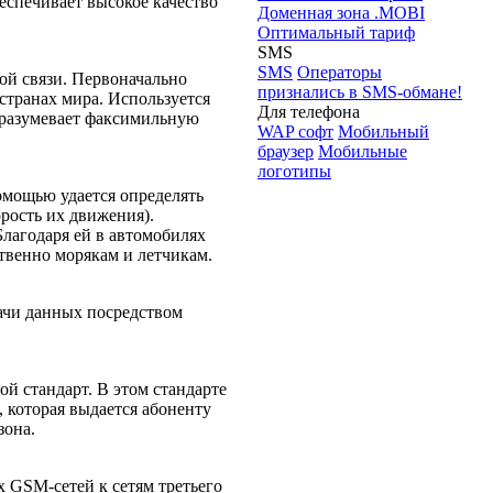
беспечивает высокое качество
Доменная зона .MOBI
Оптимальный тариф
SMS
SMS
Операторы
ной связи. Первоначально
признались в SMS-обмане!
странах мира. Используется
Для телефона
дразумевает факсимильную
WAP софт
Мобильный
браузер
Мобильные
логотипы
помощью удается определять
рость их движения).
лагодаря ей в автомобилях
твенно морякам и летчикам.
дачи данных посредством
ой стандарт. В этом стандарте
 которая выдается абоненту
зона.
х GSM-сетей к сетям третьего