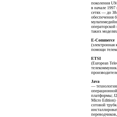
поколения UM
в начале 1997
сетях — до 38
обеспечения б
мультимедийн
операторской
таких моделях,
E-Commerce
(электронная
помощи телек
ETSI
(European Tele
телекоммуника
производителе
Java
— технология,
операционной 
платформы; J
Micro Edition
сотовой трубк
инсталлирова
переводчиков,