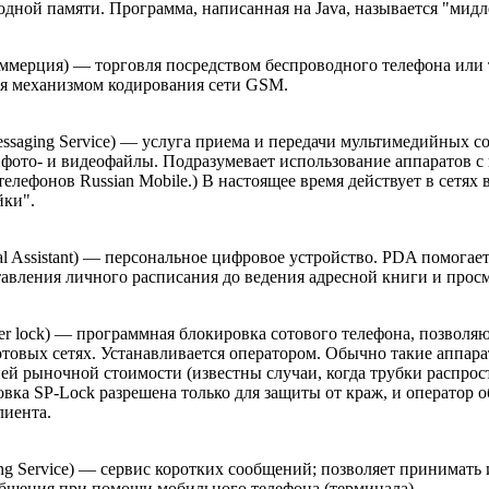
одной памяти. Программа, написанная на Java, называется "мидлет
ммерция) — торговля посредством беспроводного телефона или 
ся механизмом кодирования сети GSM.
essaging Service) — услуга приема и передачи мультимедийных 
фото- и видеофайлы. Подразумевает использование аппаратов 
елефонов Russian Mobile.) В настоящее время действует в сетях
йки".
ital Assistant) — персональное цифровое устройство. PDA помога
ставления личного расписания до ведения адресной книги и прос
ider lock) — программная блокировка сотового телефона, позволя
товых сетях. Устанавливается оператором. Обычно такие аппар
ей рыночной стоимости (известны случаи, когда трубки распрост
овка SP-Lock разрешена только для защиты от краж, и оператор о
лиента.
ing Service) — сервис коротких сообщений; позволяет принимать 
общения при помощи мобильного телефона (терминала).