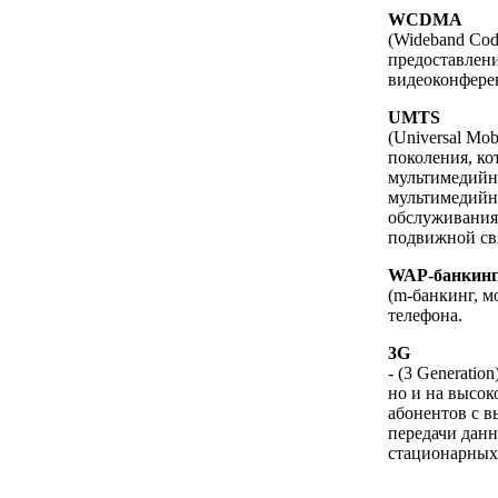
WCDMA
(Wideband Cod
предоставлени
видеоконферен
UMTS
(Universal Mo
поколения, ко
мультимедийн
мультимедийн
обслуживания.
подвижной свя
WAP-банкин
(m-банкинг, 
телефона.
3G
- (3 Generati
но и на высок
абонентов с в
передачи данны
стационарных