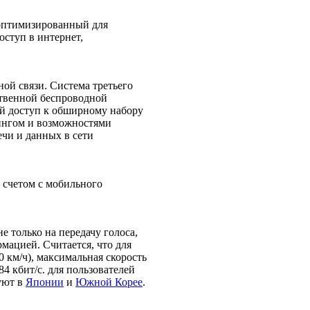
, оптимизированный для
оступ в интернет,
ной связи. Система третьего
ственной беспроводной
й доступ к обширному набору
ингом и возможностями
ечи и данных в сети
 счетом с мобильного
е только на передачу голоса,
мацией. Считается, что для
 км/ч), максимальная скорость
84 кбит/с. для пользователей
уют в
Японии
и
Южной Корее
.