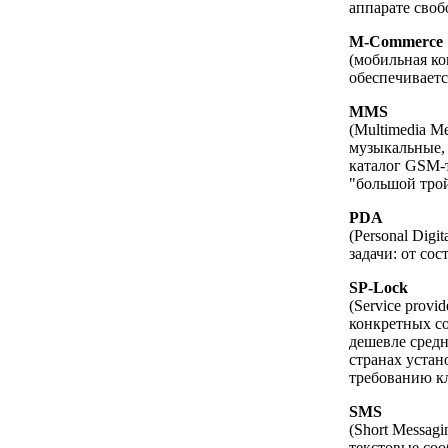
аппарате своб
M-Commerce
(мобильная ко
обеспечивает
MMS
(Multimedia M
музыкальные, 
каталог GSM-т
"большой тро
PDA
(Personal Dig
задачи: от со
SP-Lock
(Service prov
конкретных со
дешевле средн
странах устан
требованию к
SMS
(Short Messag
текстовые со