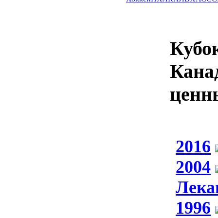
Кубо
Кана
ценн
2016
2004
Лека
1996