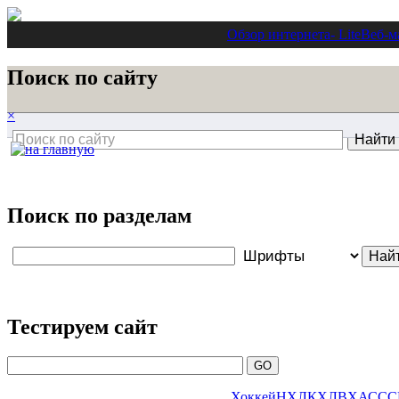
Обзор интернета
- Lite
Веб-м
Поиск по сайту
×
Поиск по разделам
Тестируем сайт
Хоккей
НХЛ
КХЛ
ВХА
ССС