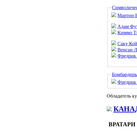
Символичес
Мартин 
Адам Фу
Киммо Т
Саку Кой
Венсан Л
Фредрик
Бомбардир
Фредрик
Обладатель ку
КАНА
ВРАТАРИ