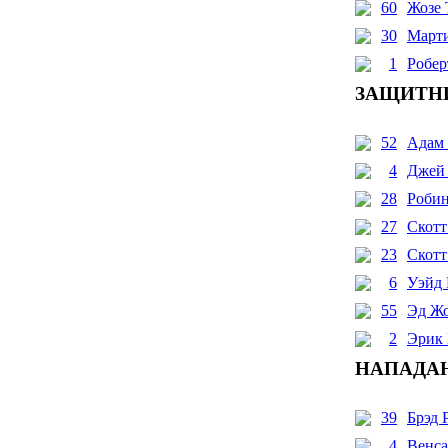
60
Жозе 
30
Марти
1
Робер
ЗАЩИТН
52
Адам
4
Джей 
28
Робин
27
Скотт
23
Скотт
6
Уэйд 
55
Эд Ж
2
Эрик
НАПАДА
39
Брэд 
4
Венса