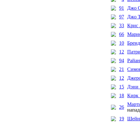
91
Джо 
97
Джо 
33
Крис 
66
Мари
10
Бренд
12
Патр
94
Райан
21
Симон
12
Джер
15
Дэни
18
Кирк
Март
26
напа
19
Шейн