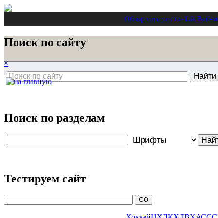
Обзор интернета
- Lite
Веб-м
Поиск по сайту
×
Поиск по разделам
Тестируем сайт
Хоккей
НХЛ
КХЛ
ВХА
ССС