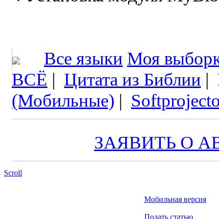
Все языки
Моя выбор
ВСЁ
|
Цитата из Библии
|
(Мобильные)
|
Softprojecto
ЗАЯВИТЬ О А
Scroll
Мобильная версия
Подать статью