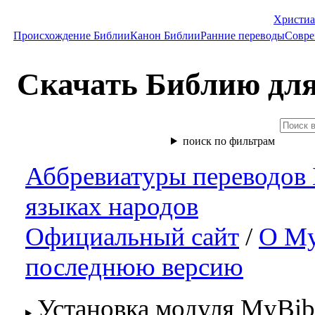
Христиа
Происхождение Библии
Канон Библии
Ранние переводы
Совре
Скачать Библию для
поиск по фильтрам
Аббревиатуры переводов
языках народов
Официальный сайт
/
О My
последнюю версию
Установка модуля MyBib